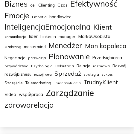
Efektywność
Biznes
Clienting
Czas
cel
Emocje
handlowiec
Empatia
InteligencjaEmocjonalna
Klient
MarkaOsobista
lider
LinkedIn
manager
komunikacja
Menedżer
Monikapoleca
mastermind
Marketing
Planowanie
Przedsiębiorca
Negocjacje
perswazja
Relacje
Rozwój
przywództwo
Psychologia
Rekrutacja
rozmowa
Sprzedaż
rozwójbiznesu
strategia
sukces
rozwójlidera
TrudnyKlient
Szczęście
Telemarketing
TrudnaSytuacja
Zarządzanie
Video
współpraca
zdrowarelacja