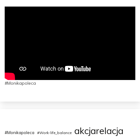
#Monikapoleca
akcjarelacja
#Monikapoleca
#Work-life_balance