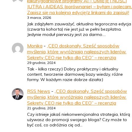
kilkutygodniowe programy AI – UMIEJĘTNOŚCI
JUTRA i AIDEAS (porównanie) – byłam i polecam.
Zapisz się na kolejną edycję(z linkami do zapisu)!
3 marca, 2026
Jak zdążyłem zauważyć, aktualna tegoroczna edycja
(czwarta kohorta) nie jest już w pełni bezpłatna.
Jedynie moduł pierwszy jest za darmo.…
Monika
-
„CEO doskonały. Sześć sposobów
myślenia, które wyróżniają najlepszych liderów.
Sekrety CEO nie tylko dla CEO” – recenzja
29 grudnia, 2024
Tak - kilka rzeczy:) Dobry, praktyczny i aktualny
content, tworzenie darmowej bazy wiedzy, różne
formy. W każdym razie dobrze działa:)
RSS News
-
„CEO doskonały. Sześć sposobów
myślenia, które wyróżniają najlepszych liderów.
Sekrety CEO nie tylko dla CEO” – recenzja
21 grudnia, 2024
Czy istnieje jakaś niekonwencjonalna strategia, którą
używasz do promocji swojego bloga? Czy może to
być coś, co odróżnia cię od…