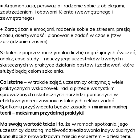
● Argumentacja, perswazja i radzenie sobie z obiekcjami,
zastrzeżeniami i obawami Klienta (wewnętrznego i
zewnętrznego)
● Zarządzanie emocjami, radzenie sobie ze stresem, presją
czasu, asertywność i planowanie zadań w czasie (tzw.
zarządzanie czasem)
Szkolenie
poprzez maksymalną liczbę angażujących ćwiczeń,
analiz, case study – nauczy jego uczestników trwałych i
skutecznych w praktyce działania postaw i zachowań, które
służyć będą celom szkolenia.
Co istotne
– w trakcie zajęć, uczestnicy otrzymają wiele
praktycznych wskazówek, rad, a przede wszystkim
sprawdzonych i skutecznych narzędzi, pomocnych w
efektywnym realizowaniu ustalonych celów i zadań.
Spotkaniu przyświecała będzie zasada >
minimum nudnej
teorii – maksimum przydatnej praktyki!
Ma swoją wartość także i to
, że w ramach spotkania, jego
uczestnicy dostaną możliwość zrealizowania indywidualnych
konsultacji z prowadzącym zajęcia ekspertem – dzięki temu