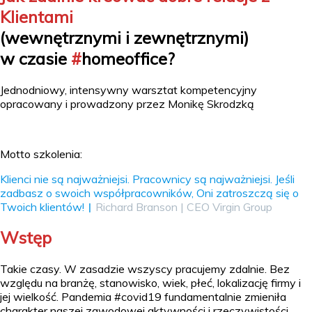
Klientami
(wewnętrznymi i zewnętrznymi)
w czasie
#
homeoffice?
Jednodniowy, intensywny warsztat kompetencyjny
opracowany i prowadzony przez Monikę Skrodzką
Motto szkolenia:
Klienci nie są najważniejsi. Pracownicy są najważniejsi. Jeśli
zadbasz o swoich współpracowników, Oni zatroszczą się o
Twoich klientów!
Richard Branson | CEO Virgin Group
|
Wstęp
Takie czasy. W zasadzie wszyscy pracujemy zdalnie. Bez
względu na branżę, stanowisko, wiek, płeć, lokalizację firmy i
jej wielkość. Pandemia #covid19 fundamentalnie zmieniła
charakter naszej zawodowej aktywności i rzeczywistości.