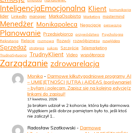
handlowiec
Empatia
InteligencjaEmocjonalna
Klient
komunikacja
MarkaOsobista
lider
LinkedIn
manager
mastermind
Marketing
Menedżer
Monikapoleca
Negocjacje
perswazja
Planowanie
Przedsiębiorca
przywództwo
Psychologia
Relacje
Rozwój
rozwójbiznesu
Rekrutacja
rozmowa
rozwójlidera
Sprzedaż
Szczęście
Telemarketing
strategia
sukces
TrudnyKlient
Video
współpraca
TrudnaSytuacja
Zarządzanie
zdrowarelacja
Monika
-
Darmowe kilkutygodniowe programy AI
– UMIEJĘTNOŚCI JUTRA i AIDEAS (porównanie)
– byłam i polecam. Zapisz się na kolejną edycję(z
linkami do zapisu)!
17 kwietnia, 2026
Ja brałam udział w 2 kohorcie, która była darmowa.
Wyjątkiem jeśli dobrze pamiętam było to, jeśli ktoś
nie zaliczył 1…
Radosław Szatkowski
-
Darmowe