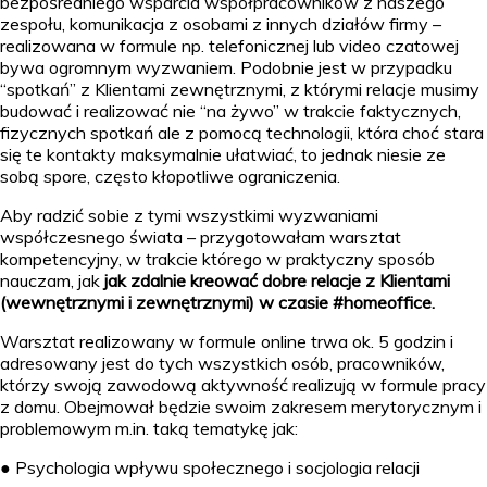
bezpośredniego wsparcia współpracowników z naszego
zespołu, komunikacja z osobami z innych działów firmy –
realizowana w formule np. telefonicznej lub video czatowej
bywa ogromnym wyzwaniem. Podobnie jest w przypadku
“spotkań” z Klientami zewnętrznymi, z którymi relacje musimy
budować i realizować nie “na żywo” w trakcie faktycznych,
fizycznych spotkań ale z pomocą technologii, która choć stara
się te kontakty maksymalnie ułatwiać, to jednak niesie ze
sobą spore, często kłopotliwe ograniczenia.
Aby radzić sobie z tymi wszystkimi wyzwaniami
współczesnego świata – przygotowałam warsztat
kompetencyjny, w trakcie którego w praktyczny sposób
nauczam, jak
jak zdalnie kreować
dobre relacje z Klientami
(wewnętrznymi i zewnętrznymi) w czasie #homeoffice.
Warsztat realizowany w formule online trwa ok. 5 godzin i
adresowany jest do tych wszystkich osób, pracowników,
którzy swoją zawodową aktywność realizują w formule pracy
z domu. Obejmował będzie swoim zakresem merytorycznym i
problemowym m.in. taką tematykę jak:
● Psychologia wpływu społecznego i socjologia relacji