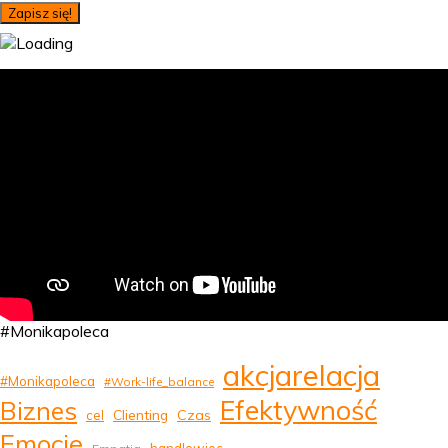
#Monikapoleca
akcjarelacja
#Monikapoleca
#Work-life_balance
Efektywność
Biznes
Clienting
Czas
cel
Emocje