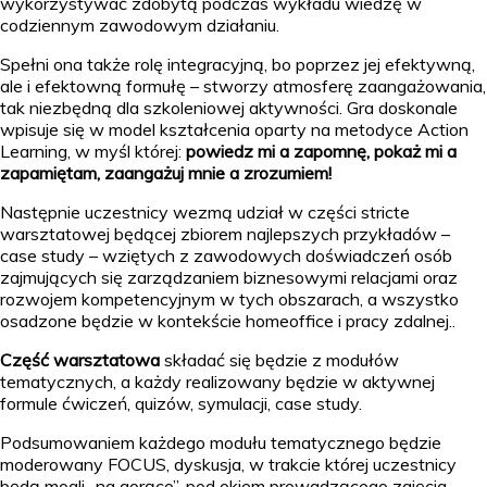
wykorzystywać zdobytą podczas wykładu wiedzę w
codziennym zawodowym działaniu.
Spełni ona także rolę integracyjną, bo poprzez jej efektywną,
ale i efektowną formułę – stworzy atmosferę zaangażowania,
tak niezbędną dla szkoleniowej aktywności. Gra doskonale
wpisuje się w model kształcenia oparty na metodyce Action
Learning, w myśl której:
powiedz mi a zapomnę, pokaż mi a
zapamiętam, zaangażuj mnie a zrozumiem!
Następnie uczestnicy wezmą udział w części stricte
warsztatowej będącej zbiorem najlepszych przykładów –
case study – wziętych z zawodowych doświadczeń osób
zajmujących się zarządzaniem biznesowymi relacjami oraz
rozwojem kompetencyjnym w tych obszarach, a wszystko
osadzone będzie w kontekście homeoffice i pracy zdalnej..
Część warsztatowa
składać się będzie z modułów
tematycznych, a każdy realizowany będzie w aktywnej
formule ćwiczeń, quizów, symulacji, case study.
Podsumowaniem każdego modułu tematycznego będzie
moderowany FOCUS, dyskusja, w trakcie której uczestnicy
będą mogli „na gorąco”, pod okiem prowadzącego zajęcia