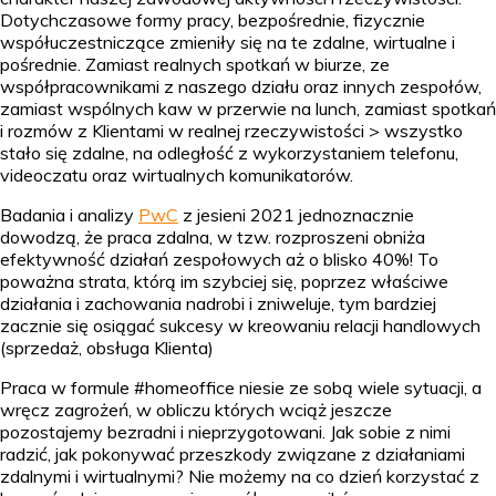
Dotychczasowe formy pracy, bezpośrednie, fizycznie
współuczestniczące zmieniły się na te zdalne, wirtualne i
pośrednie. Zamiast realnych spotkań w biurze, ze
współpracownikami z naszego działu oraz innych zespołów,
zamiast wspólnych kaw w przerwie na lunch, zamiast spotkań
i rozmów z Klientami w realnej rzeczywistości > wszystko
stało się zdalne, na odległość z wykorzystaniem telefonu,
videoczatu oraz wirtualnych komunikatorów.
Badania i analizy
PwC
z jesieni 2021 jednoznacznie
dowodzą, że praca zdalna, w tzw. rozproszeni obniża
efektywność działań zespołowych aż o blisko 40%! To
poważna strata, którą im szybciej się, poprzez właściwe
działania i zachowania nadrobi i zniweluje, tym bardziej
zacznie się osiągać sukcesy w kreowaniu relacji handlowych
(sprzedaż, obsługa Klienta)
Praca w formule #homeoffice niesie ze sobą wiele sytuacji, a
wręcz zagrożeń, w obliczu których wciąż jeszcze
pozostajemy bezradni i nieprzygotowani. Jak sobie z nimi
radzić, jak pokonywać przeszkody związane z działaniami
zdalnymi i wirtualnymi? Nie możemy na co dzień korzystać z