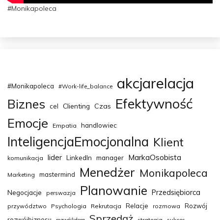
#Monikapoleca
akcjarelacja
#Monikapoleca
#Work-life_balance
Efektywność
Biznes
Clienting
Czas
cel
Emocje
handlowiec
Empatia
InteligencjaEmocjonalna
Klient
MarkaOsobista
lider
LinkedIn
manager
komunikacja
Menedżer
Monikapoleca
mastermind
Marketing
Planowanie
Przedsiębiorca
Negocjacje
perswazja
Relacje
Rozwój
przywództwo
Psychologia
Rekrutacja
rozmowa
Sprzedaż
rozwójbiznesu
strategia
sukces