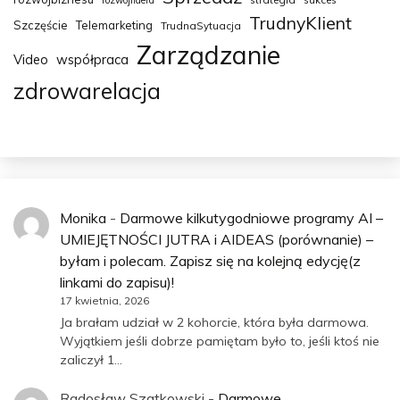
rozwójlidera
TrudnyKlient
Szczęście
Telemarketing
TrudnaSytuacja
Zarządzanie
Video
współpraca
zdrowarelacja
Monika
-
Darmowe kilkutygodniowe programy AI –
UMIEJĘTNOŚCI JUTRA i AIDEAS (porównanie) –
byłam i polecam. Zapisz się na kolejną edycję(z
linkami do zapisu)!
17 kwietnia, 2026
Ja brałam udział w 2 kohorcie, która była darmowa.
Wyjątkiem jeśli dobrze pamiętam było to, jeśli ktoś nie
zaliczył 1…
Radosław Szatkowski
-
Darmowe