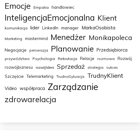
Emocje
handlowiec
Empatia
InteligencjaEmocjonalna
Klient
MarkaOsobista
lider
LinkedIn
manager
komunikacja
Menedżer
Monikapoleca
mastermind
Marketing
Planowanie
Przedsiębiorca
Negocjacje
perswazja
Relacje
Rozwój
przywództwo
Psychologia
Rekrutacja
rozmowa
Sprzedaż
rozwójbiznesu
strategia
sukces
rozwójlidera
TrudnyKlient
Szczęście
Telemarketing
TrudnaSytuacja
Zarządzanie
Video
współpraca
zdrowarelacja