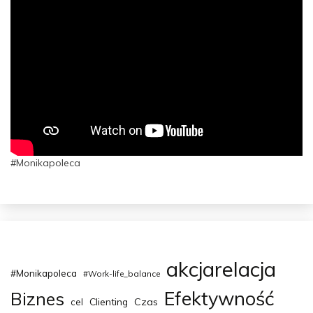
#Monikapoleca
akcjarelacja
#Monikapoleca
#Work-life_balance
Efektywność
Biznes
Clienting
Czas
cel