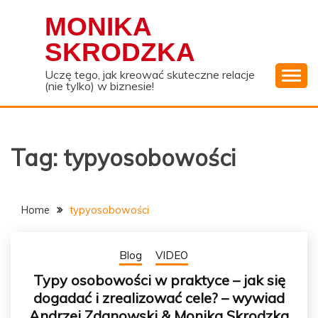
Skip
MONIKA
to
content
SKRODZKA
Uczę tego, jak kreować skuteczne relacje
(nie tylko) w biznesie!
Tag:
typyosobowości
Home
typyosobowości
Blog
VIDEO
Typy osobowości w praktyce – jak się
dogadać i zrealizować cele? – wywiad
Andrzej Zdanowski & Monika Skrodzka