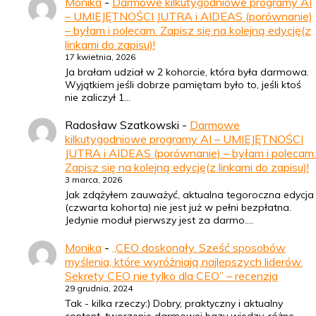
Monika
-
Darmowe kilkutygodniowe programy AI
– UMIEJĘTNOŚCI JUTRA i AIDEAS (porównanie)
– byłam i polecam. Zapisz się na kolejną edycję(z
linkami do zapisu)!
17 kwietnia, 2026
Ja brałam udział w 2 kohorcie, która była darmowa.
Wyjątkiem jeśli dobrze pamiętam było to, jeśli ktoś
nie zaliczył 1…
Radosław Szatkowski
-
Darmowe
kilkutygodniowe programy AI – UMIEJĘTNOŚCI
JUTRA i AIDEAS (porównanie) – byłam i polecam.
Zapisz się na kolejną edycję(z linkami do zapisu)!
3 marca, 2026
Jak zdążyłem zauważyć, aktualna tegoroczna edycja
(czwarta kohorta) nie jest już w pełni bezpłatna.
Jedynie moduł pierwszy jest za darmo.…
Monika
-
„CEO doskonały. Sześć sposobów
myślenia, które wyróżniają najlepszych liderów.
Sekrety CEO nie tylko dla CEO” – recenzja
29 grudnia, 2024
Tak - kilka rzeczy:) Dobry, praktyczny i aktualny
content, tworzenie darmowej bazy wiedzy, różne