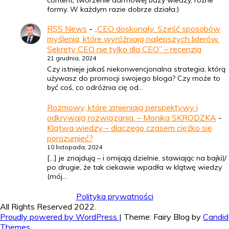
formy. W każdym razie dobrze działa:)
RSS News
-
„CEO doskonały. Sześć sposobów
myślenia, które wyróżniają najlepszych liderów.
Sekrety CEO nie tylko dla CEO” – recenzja
21 grudnia, 2024
Czy istnieje jakaś niekonwencjonalna strategia, którą
używasz do promocji swojego bloga? Czy może to
być coś, co odróżnia cię od…
Rozmowy, które zmieniają perspektywy i
odkrywają rozwiązania. – Monika SKRODZKA
-
Klątwa wiedzy – dlaczego czasem ciężko się
porozumieć?
10 listopada, 2024
[…] je znajdują – i omijają dzielnie, stawiając na bajki)/
po drugie, że tak ciekawie wpadła w klątwę wiedzy
(mój…
Polityka prywatności
All Rights Reserved 2022.
Proudly powered by WordPress
|
Theme: Fairy Blog by
Candid
Themes
.