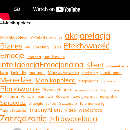
#Monikapoleca
akcjarelacja
#Monikapoleca
#Work-life_balance
Efektywność
Biznes
Clienting
Czas
cel
Emocje
handlowiec
Empatia
InteligencjaEmocjonalna
Klient
komunikacja
MarkaOsobista
lider
LinkedIn
manager
mastermind
Marketing
Menedżer
Monikapoleca
Negocjacje
perswazja
Planowanie
Przedsiębiorca
przywództwo
Psychologia
Relacje
Rozwój
rozwójbiznesu
Rekrutacja
rozmowa
rozwójlidera
Sprzedaż
Szczęście
Telemarketing
strategia
sukces
TrudnyKlient
Video
współpraca
TrudnaSytuacja
Zarządzanie
zdrowarelacja