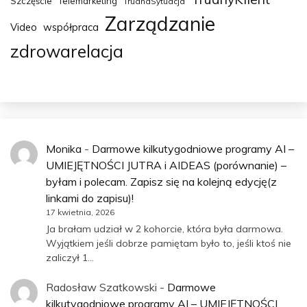
Szczęście
Telemarketing
TrudnaSytuacja
Zarządzanie
Video
współpraca
zdrowarelacja
Monika
-
Darmowe kilkutygodniowe programy AI –
UMIEJĘTNOŚCI JUTRA i AIDEAS (porównanie) –
byłam i polecam. Zapisz się na kolejną edycję(z
linkami do zapisu)!
17 kwietnia, 2026
Ja brałam udział w 2 kohorcie, która była darmowa.
Wyjątkiem jeśli dobrze pamiętam było to, jeśli ktoś nie
zaliczył 1…
Radosław Szatkowski
-
Darmowe
kilkutygodniowe programy AI – UMIEJĘTNOŚCI