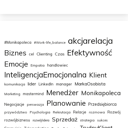
akcjarelacja
#Monikapoleca
#Work-life_balance
Efektywność
Biznes
Clienting
Czas
cel
Emocje
handlowiec
Empatia
InteligencjaEmocjonalna
Klient
MarkaOsobista
lider
LinkedIn
manager
komunikacja
Menedżer
Monikapoleca
mastermind
Marketing
Planowanie
Przedsiębiorca
Negocjacje
perswazja
Relacje
Rozwój
przywództwo
Psychologia
Rekrutacja
rozmowa
Sprzedaż
rozwójbiznesu
strategia
sukces
rozwójlidera
TrudnyKlient