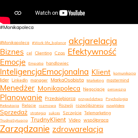
#Monikapoleca
akcjarelacja
#Monikapoleca
#Work-life_balance
Efektywność
Biznes
Clienting
Czas
cel
Emocje
handlowiec
Empatia
InteligencjaEmocjonalna
Klient
komunikacja
MarkaOsobista
lider
LinkedIn
manager
mastermind
Marketing
Menedżer
Monikapoleca
Negocjacje
perswazja
Planowanie
Przedsiębiorca
przywództwo
Psychologia
Relacje
Rozwój
rozwójbiznesu
Rekrutacja
rozmowa
rozwójlidera
Sprzedaż
Szczęście
Telemarketing
strategia
sukces
TrudnyKlient
Video
współpraca
TrudnaSytuacja
Zarządzanie
zdrowarelacja