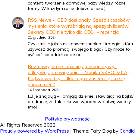
content, tworzenie darmowej bazy wiedzy, różne
formy. W każdym razie dobrze działa:)
RSS News
-
„CEO doskonały. Sześć sposobów
myślenia, które wyróżniają najlepszych liderów.
Sekrety CEO nie tylko dla CEO” – recenzja
21 grudnia, 2024
Czy istnieje jakaś niekonwencjonalna strategia, którą
używasz do promocji swojego bloga? Czy może to
być coś, co odróżnia cię od…
Rozmowy, które zmieniają perspektywy i
odkrywają rozwiązania. – Monika SKRODZKA
-
Klątwa wiedzy – dlaczego czasem ciężko się
porozumieć?
10 listopada, 2024
[…] je znajdują – i omijają dzielnie, stawiając na bajki)/
po drugie, że tak ciekawie wpadła w klątwę wiedzy
(mój…
Polityka prywatności
All Rights Reserved 2022.
Proudly powered by WordPress
|
Theme: Fairy Blog by
Candid