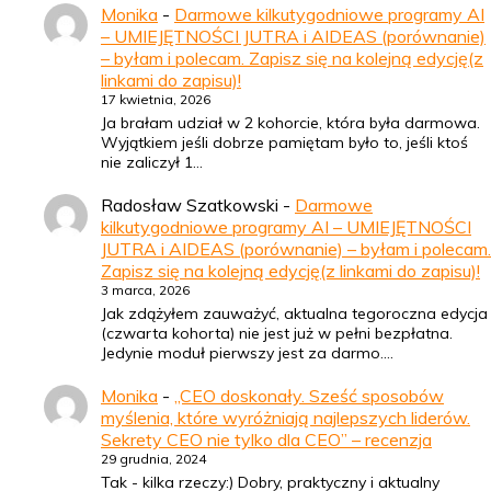
Monika
-
Darmowe kilkutygodniowe programy AI
– UMIEJĘTNOŚCI JUTRA i AIDEAS (porównanie)
– byłam i polecam. Zapisz się na kolejną edycję(z
linkami do zapisu)!
17 kwietnia, 2026
Ja brałam udział w 2 kohorcie, która była darmowa.
Wyjątkiem jeśli dobrze pamiętam było to, jeśli ktoś
nie zaliczył 1…
Radosław Szatkowski
-
Darmowe
kilkutygodniowe programy AI – UMIEJĘTNOŚCI
JUTRA i AIDEAS (porównanie) – byłam i polecam.
Zapisz się na kolejną edycję(z linkami do zapisu)!
3 marca, 2026
Jak zdążyłem zauważyć, aktualna tegoroczna edycja
(czwarta kohorta) nie jest już w pełni bezpłatna.
Jedynie moduł pierwszy jest za darmo.…
Monika
-
„CEO doskonały. Sześć sposobów
myślenia, które wyróżniają najlepszych liderów.
Sekrety CEO nie tylko dla CEO” – recenzja
29 grudnia, 2024
Tak - kilka rzeczy:) Dobry, praktyczny i aktualny