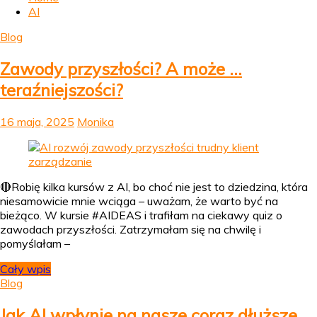
AI
Blog
Zawody przyszłości? A może …
teraźniejszości?
16 maja, 2025
Monika
🔴Robię kilka kursów z AI, bo choć nie jest to dziedzina, która
niesamowicie mnie wciąga – uważam, że warto być na
bieżąco. W kursie #AIDEAS i trafiłam na ciekawy quiz o
zawodach przyszłości. Zatrzymałam się na chwilę i
pomyślałam –
Cały wpis
Blog
Jak AI wpłynie na nasze coraz dłuższe