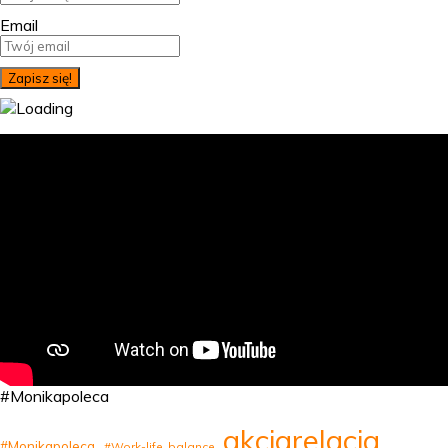
Email
#Monikapoleca
akcjarelacja
#Monikapoleca
#Work-life_balance