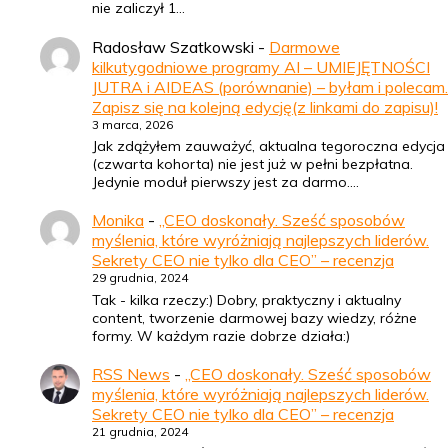
nie zaliczył 1…
Radosław Szatkowski
-
Darmowe
kilkutygodniowe programy AI – UMIEJĘTNOŚCI
JUTRA i AIDEAS (porównanie) – byłam i polecam.
Zapisz się na kolejną edycję(z linkami do zapisu)!
3 marca, 2026
Jak zdążyłem zauważyć, aktualna tegoroczna edycja
(czwarta kohorta) nie jest już w pełni bezpłatna.
Jedynie moduł pierwszy jest za darmo.…
Monika
-
„CEO doskonały. Sześć sposobów
myślenia, które wyróżniają najlepszych liderów.
Sekrety CEO nie tylko dla CEO” – recenzja
29 grudnia, 2024
Tak - kilka rzeczy:) Dobry, praktyczny i aktualny
content, tworzenie darmowej bazy wiedzy, różne
formy. W każdym razie dobrze działa:)
RSS News
-
„CEO doskonały. Sześć sposobów
myślenia, które wyróżniają najlepszych liderów.
Sekrety CEO nie tylko dla CEO” – recenzja
21 grudnia, 2024