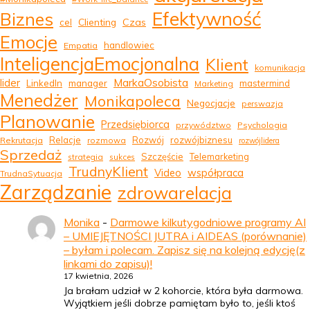
Efektywność
Biznes
Clienting
Czas
cel
Emocje
handlowiec
Empatia
InteligencjaEmocjonalna
Klient
komunikacja
MarkaOsobista
lider
LinkedIn
manager
mastermind
Marketing
Menedżer
Monikapoleca
Negocjacje
perswazja
Planowanie
Przedsiębiorca
przywództwo
Psychologia
Relacje
Rozwój
rozwójbiznesu
Rekrutacja
rozmowa
rozwójlidera
Sprzedaż
Szczęście
Telemarketing
strategia
sukces
TrudnyKlient
Video
współpraca
TrudnaSytuacja
Zarządzanie
zdrowarelacja
Monika
-
Darmowe kilkutygodniowe programy AI
– UMIEJĘTNOŚCI JUTRA i AIDEAS (porównanie)
– byłam i polecam. Zapisz się na kolejną edycję(z
linkami do zapisu)!
17 kwietnia, 2026
Ja brałam udział w 2 kohorcie, która była darmowa.
Wyjątkiem jeśli dobrze pamiętam było to, jeśli ktoś