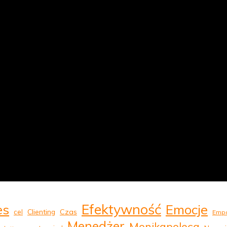
Efektywność
Emocje
es
Clienting
Czas
cel
Empa
Menedżer
Monikapoleca