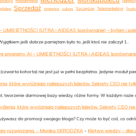
Negocj
mastermind
rketing
Sprzedaż
Szczęście
Telemarketing
strategia
sukces
Trudn
ójlidera
UMIEJĘTNOŚCI JUTRA i AIDEAS (porównanie) – byłam i polecam.
jątkiem jeśli dobrze pamiętam było to, jeśli ktoś nie zaliczył 1…
 programy AI – UMIEJĘTNOŚCI JUTRA i AIDEAS (porównanie) – 
czwarta kohorta) nie jest już w pełni bezpłatna. Jedynie moduł pi
a, które wyróżniają najlepszych liderów. Sekrety CEO nie tylk
tent, tworzenie darmowej bazy wiedzy, różne formy. W każdym razie 
enia, które wyróżniają najlepszych liderów. Sekrety CEO nie 
rą używasz do promocji swojego bloga? Czy może to być coś, co odró
wają rozwiązania. – Monika SKRODZKA
-
Klątwa wiedzy – dlac