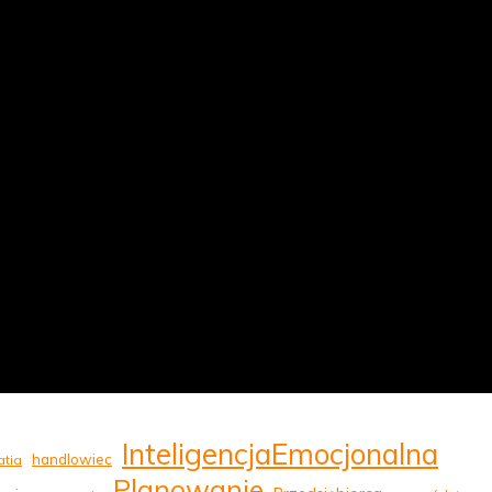
InteligencjaEmocjonalna
handlowiec
tia
Planowanie