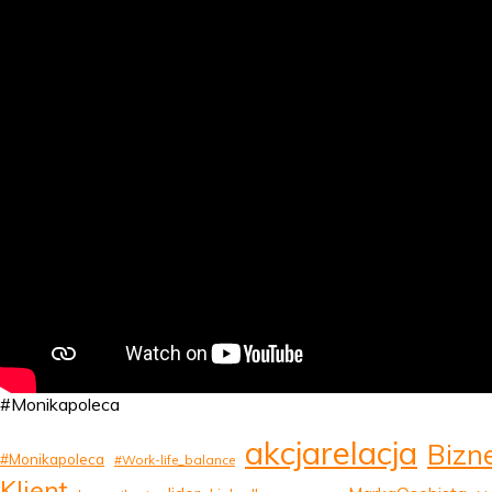
#Monikapoleca
akcjarelacja
Bizn
#Monikapoleca
#Work-life_balance
Klient