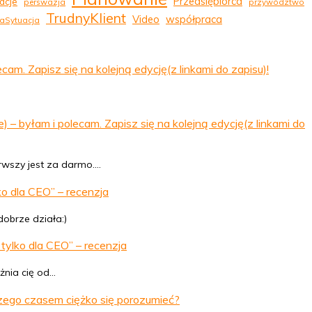
Przedsiębiorca
acje
perswazja
przywództwo
TrudnyKlient
Video
współpraca
aSytuacja
 Zapisz się na kolejną edycję(z linkami do zapisu)!
byłam i polecam. Zapisz się na kolejną edycję(z linkami do
erwszy jest za darmo.…
o dla CEO” – recenzja
dobrze działa:)
tylko dla CEO” – recenzja
żnia cię od…
zego czasem ciężko się porozumieć?