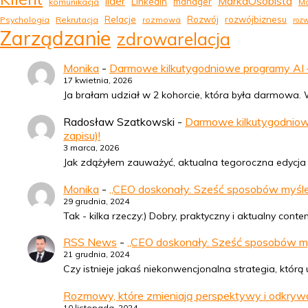
MarkaOsobista
lider
LinkedIn
manager
komunikacja
Ma
Relacje
Rozwój
rozwójbiznesu
Psychologia
Rekrutacja
rozmowa
rozw
Zarządzanie
zdrowarelacja
Monika
-
Darmowe kilkutygodniowe programy AI – 
17 kwietnia, 2026
Ja brałam udział w 2 kohorcie, która była darmowa. Wy
Radosław Szatkowski
-
Darmowe kilkutygodniowe
zapisu)!
3 marca, 2026
Jak zdążyłem zauważyć, aktualna tegoroczna edycja (
Monika
-
„CEO doskonały. Sześć sposobów myśleni
29 grudnia, 2024
Tak - kilka rzeczy:) Dobry, praktyczny i aktualny con
RSS News
-
„CEO doskonały. Sześć sposobów myśl
21 grudnia, 2024
Czy istnieje jakaś niekonwencjonalna strategia, któ
Rozmowy, które zmieniają perspektywy i odkry
10 listopada, 2024