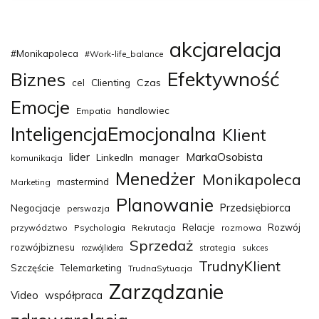
akcjarelacja
#Monikapoleca
#Work-life_balance
Efektywność
Biznes
Clienting
Czas
cel
Emocje
handlowiec
Empatia
InteligencjaEmocjonalna
Klient
MarkaOsobista
lider
LinkedIn
manager
komunikacja
Menedżer
Monikapoleca
mastermind
Marketing
Planowanie
Przedsiębiorca
Negocjacje
perswazja
Relacje
Rozwój
przywództwo
Psychologia
Rekrutacja
rozmowa
Sprzedaż
rozwójbiznesu
strategia
sukces
rozwójlidera
TrudnyKlient
Szczęście
Telemarketing
TrudnaSytuacja
Zarządzanie
Video
współpraca