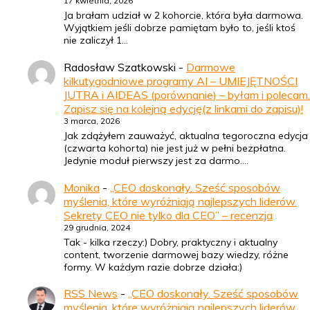
17 kwietnia, 2026
Ja brałam udział w 2 kohorcie, która była darmowa.
Wyjątkiem jeśli dobrze pamiętam było to, jeśli ktoś
nie zaliczył 1…
Radosław Szatkowski
-
Darmowe
kilkutygodniowe programy AI – UMIEJĘTNOŚCI
JUTRA i AIDEAS (porównanie) – byłam i polecam.
Zapisz się na kolejną edycję(z linkami do zapisu)!
3 marca, 2026
Jak zdążyłem zauważyć, aktualna tegoroczna edycja
(czwarta kohorta) nie jest już w pełni bezpłatna.
Jedynie moduł pierwszy jest za darmo.…
Monika
-
„CEO doskonały. Sześć sposobów
myślenia, które wyróżniają najlepszych liderów.
Sekrety CEO nie tylko dla CEO” – recenzja
29 grudnia, 2024
Tak - kilka rzeczy:) Dobry, praktyczny i aktualny
content, tworzenie darmowej bazy wiedzy, różne
formy. W każdym razie dobrze działa:)
RSS News
-
„CEO doskonały. Sześć sposobów
myślenia, które wyróżniają najlepszych liderów.