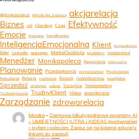
akcjarelacja
#Monikapoleca
#Work-life_balance
Efektywność
Biznes
Clienting
Czas
cel
Emocje
handlowiec
Empatia
InteligencjaEmocjonalna
Klient
komunikacja
MarkaOsobista
lider
LinkedIn
manager
mastermind
Marketing
Menedżer
Monikapoleca
Negocjacje
perswazja
Planowanie
Przedsiębiorca
przywództwo
Psychologia
Relacje
Rozwój
rozwójbiznesu
Rekrutacja
rozmowa
rozwójlidera
Sprzedaż
Szczęście
Telemarketing
strategia
sukces
TrudnyKlient
Video
współpraca
TrudnaSytuacja
Zarządzanie
zdrowarelacja
Monika
-
Darmowe kilkutygodniowe programy AI
– UMIEJĘTNOŚCI JUTRA i AIDEAS (porównanie)
– byłam i polecam. Zapisz się na kolejną edycję(z
linkami do zapisu)!