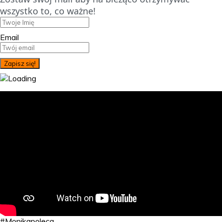
wszystko to, co ważne!
Email
#Monikapoleca