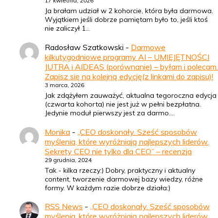
17 kwietnia, 2026
Ja brałam udział w 2 kohorcie, która była darmowa.
Wyjątkiem jeśli dobrze pamiętam było to, jeśli ktoś
nie zaliczył 1…
Radosław Szatkowski
-
Darmowe
kilkutygodniowe programy AI – UMIEJĘTNOŚCI
JUTRA i AIDEAS (porównanie) – byłam i polecam.
Zapisz się na kolejną edycję(z linkami do zapisu)!
3 marca, 2026
Jak zdążyłem zauważyć, aktualna tegoroczna edycja
(czwarta kohorta) nie jest już w pełni bezpłatna.
Jedynie moduł pierwszy jest za darmo.…
Monika
-
„CEO doskonały. Sześć sposobów
myślenia, które wyróżniają najlepszych liderów.
Sekrety CEO nie tylko dla CEO” – recenzja
29 grudnia, 2024
Tak - kilka rzeczy:) Dobry, praktyczny i aktualny
content, tworzenie darmowej bazy wiedzy, różne
formy. W każdym razie dobrze działa:)
RSS News
-
„CEO doskonały. Sześć sposobów
myślenia, które wyróżniają najlepszych liderów.