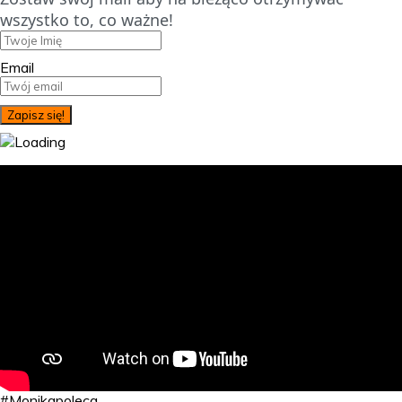
wszystko to, co ważne!
Email
#Monikapoleca