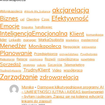
akcjarelacja
#Monikapoleca
#Work-life_balance
Efektywność
Biznes
Clienting
Czas
cel
Emocje
handlowiec
Empatia
InteligencjaEmocjonalna
Klient
komunikacja
MarkaOsobista
lider
LinkedIn
manager
mastermind
Marketing
Menedżer
Monikapoleca
Negocjacje
perswazja
Planowanie
Przedsiębiorca
przywództwo
Psychologia
Relacje
Rozwój
rozwójbiznesu
Rekrutacja
rozmowa
rozwójlidera
Sprzedaż
Szczęście
Telemarketing
strategia
sukces
TrudnyKlient
Video
współpraca
TrudnaSytuacja
Zarządzanie
zdrowarelacja
Monika
-
Darmowe kilkutygodniowe programy AI
– UMIEJĘTNOŚCI JUTRA i AIDEAS (porównanie)
– byłam i polecam. Zapisz się na kolejną edycję(z
linkami do zapisu)!