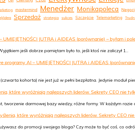
Czas
cel
Empa
Menedżer
Monikapoleca
Negocj
mastermind
rketing
Sprzedaż
Szczęście
Telemarketing
strategia
sukces
Trudn
ójlidera
UMIEJĘTNOŚCI JUTRA i AIDEAS (porównanie) – byłam i polecam.
jątkiem jeśli dobrze pamiętam było to, jeśli ktoś nie zaliczył 1…
 programy AI – UMIEJĘTNOŚCI JUTRA i AIDEAS (porównanie) – 
czwarta kohorta) nie jest już w pełni bezpłatna. Jedynie moduł pi
a, które wyróżniają najlepszych liderów. Sekrety CEO nie tylk
tent, tworzenie darmowej bazy wiedzy, różne formy. W każdym razie 
enia, które wyróżniają najlepszych liderów. Sekrety CEO nie 
rą używasz do promocji swojego bloga? Czy może to być coś, co odró