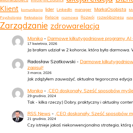
#Monikapoleca
#Work-life_balance
Klient
MarkaOsobista
lider
LinkedIn
manager
komunikacja
Ma
Relacje
Rozwój
rozwójbiznesu
Psychologia
Rekrutacja
rozmowa
rozw
Zarządzanie
zdrowarelacja
Monika
-
Darmowe kilkutygodniowe programy AI – 
17 kwietnia, 2026
Ja brałam udział w 2 kohorcie, która była darmowa. Wy
Radosław Szatkowski
-
Darmowe kilkutygodniowe
zapisu)!
3 marca, 2026
Jak zdążyłem zauważyć, aktualna tegoroczna edycja (
Monika
-
„CEO doskonały. Sześć sposobów myśleni
29 grudnia, 2024
Tak - kilka rzeczy:) Dobry, praktyczny i aktualny con
RSS News
-
„CEO doskonały. Sześć sposobów myśl
21 grudnia, 2024
Czy istnieje jakaś niekonwencjonalna strategia, któ