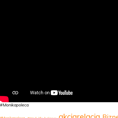
#Monikapoleca
akcjarelacja
Bizn