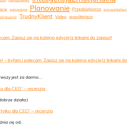
handlowiec
tia
Planowanie
Przedsiębiorca
acje
perswazja
przywództwo
TrudnyKlient
Video
współpraca
aSytuacja
 Zapisz się na kolejną edycję(z linkami do zapisu)!
byłam i polecam. Zapisz się na kolejną edycję(z linkami do
erwszy jest za darmo.…
o dla CEO” – recenzja
dobrze działa:)
tylko dla CEO” – recenzja
żnia cię od…