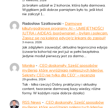
17 kwietnia, 2026
Ja brałam udział w 2 kohorcie, która była darmowa.
Wyjątkiem jeśli dobrze pamiętam było to, jeśli ktoś
nie zaliczył 1…
Radosław Szatkowski
-
Darmowe
kilkutygodniowe programy AI – UMIEJĘTNOŚCI
JUTRA i AIDEAS (porównanie) – byłam i polecam.
Zapisz się na kolejną edycję(z linkami do zapisu)!
3 marca, 2026
Jak zdążyłem zauważyć, aktualna tegoroczna edycja
(czwarta kohorta) nie jest już w pełni bezpłatna.
Jedynie moduł pierwszy jest za darmo.…
Monika
-
„CEO doskonały. Sześć sposobów
myślenia, które wyróżniają najlepszych liderów.
Sekrety CEO nie tylko dla CEO” – recenzja
29 grudnia, 2024
Tak - kilka rzeczy:) Dobry, praktyczny i aktualny
content, tworzenie darmowej bazy wiedzy, różne
formy. W każdym razie dobrze działa:)
RSS News
-
„CEO doskonały. Sześć sposobów
myślenia, które wyróżniają najlepszych liderów.