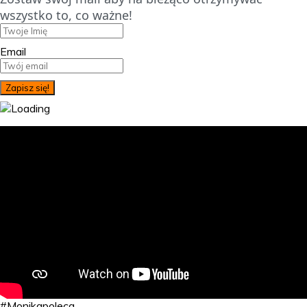
wszystko to, co ważne!
Email
#Monikapoleca