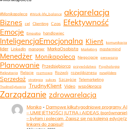
akcjarelacja
#Monikapoleca
#Work-life_balance
Efektywność
Biznes
Clienting
Czas
cel
Emocje
handlowiec
Empatia
InteligencjaEmocjonalna
Klient
komunikacja
MarkaOsobista
lider
LinkedIn
manager
mastermind
Marketing
Menedżer
Monikapoleca
Negocjacje
perswazja
Planowanie
Przedsiębiorca
przywództwo
Psychologia
Relacje
Rozwój
rozwójbiznesu
Rekrutacja
rozmowa
rozwójlidera
Sprzedaż
Szczęście
Telemarketing
strategia
sukces
TrudnyKlient
Video
współpraca
TrudnaSytuacja
Zarządzanie
zdrowarelacja
Monika
-
Darmowe kilkutygodniowe programy AI
– UMIEJĘTNOŚCI JUTRA i AIDEAS (porównanie)
– byłam i polecam. Zapisz się na kolejną edycję(z
linkami do zapisu)!