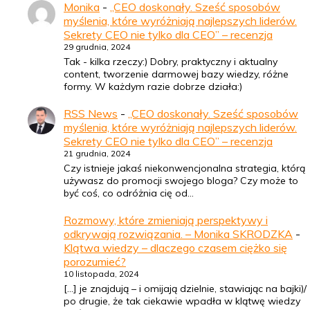
Monika
-
„CEO doskonały. Sześć sposobów
myślenia, które wyróżniają najlepszych liderów.
Sekrety CEO nie tylko dla CEO” – recenzja
29 grudnia, 2024
Tak - kilka rzeczy:) Dobry, praktyczny i aktualny
content, tworzenie darmowej bazy wiedzy, różne
formy. W każdym razie dobrze działa:)
RSS News
-
„CEO doskonały. Sześć sposobów
myślenia, które wyróżniają najlepszych liderów.
Sekrety CEO nie tylko dla CEO” – recenzja
21 grudnia, 2024
Czy istnieje jakaś niekonwencjonalna strategia, którą
używasz do promocji swojego bloga? Czy może to
być coś, co odróżnia cię od…
Rozmowy, które zmieniają perspektywy i
odkrywają rozwiązania. – Monika SKRODZKA
-
Klątwa wiedzy – dlaczego czasem ciężko się
porozumieć?
10 listopada, 2024
[…] je znajdują – i omijają dzielnie, stawiając na bajki)/
po drugie, że tak ciekawie wpadła w klątwę wiedzy