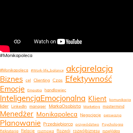
#Monikapoleca
akcjarelacja
#Monikapoleca
#Work-life_balance
Efektywność
Biznes
Clienting
Czas
cel
Emocje
handlowiec
Empatia
InteligencjaEmocjonalna
Klient
komunikacja
MarkaOsobista
lider
LinkedIn
manager
mastermind
Marketing
Menedżer
Monikapoleca
Negocjacje
perswazja
Planowanie
Przedsiębiorca
przywództwo
Psychologia
Relacje
Rozwój
rozwójbiznesu
Rekrutacja
rozmowa
rozwójlidera