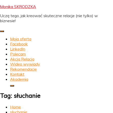
Skip
Monika SKRODZKA
to
Uczę tego, jak kreować skuteczne relacje (nie tylko) w
content
biznesie!
Moja oferta
Facebook
LinkedIn
Polecam
Akcja Relacja
Wideo wywiady
Rekomendacje
Kontakt
Akademia
Tag:
słuchanie
Home
słuchanie