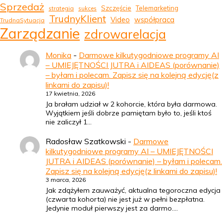
Sprzedaż
Szczęście
Telemarketing
strategia
sukces
TrudnyKlient
Video
współpraca
TrudnaSytuacja
Zarządzanie
zdrowarelacja
Monika
-
Darmowe kilkutygodniowe programy AI
– UMIEJĘTNOŚCI JUTRA i AIDEAS (porównanie)
– byłam i polecam. Zapisz się na kolejną edycję(z
linkami do zapisu)!
17 kwietnia, 2026
Ja brałam udział w 2 kohorcie, która była darmowa.
Wyjątkiem jeśli dobrze pamiętam było to, jeśli ktoś
nie zaliczył 1…
Radosław Szatkowski
-
Darmowe
kilkutygodniowe programy AI – UMIEJĘTNOŚCI
JUTRA i AIDEAS (porównanie) – byłam i polecam.
Zapisz się na kolejną edycję(z linkami do zapisu)!
3 marca, 2026
Jak zdążyłem zauważyć, aktualna tegoroczna edycja
(czwarta kohorta) nie jest już w pełni bezpłatna.
Jedynie moduł pierwszy jest za darmo.…