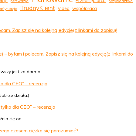
Przedsiębiorca
acje
perswazja
przywództwo
TrudnyKlient
Video
współpraca
aSytuacja
 Zapisz się na kolejną edycję(z linkami do zapisu)!
byłam i polecam. Zapisz się na kolejną edycję(z linkami do
erwszy jest za darmo.…
o dla CEO” – recenzja
dobrze działa:)
tylko dla CEO” – recenzja
żnia cię od…
zego czasem ciężko się porozumieć?