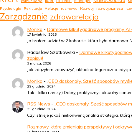
MarkaOsobista
lider
LinkedIn
manager
komunikacja
Ma
Relacje
Rozwój
rozwójbiznesu
Psychologia
Rekrutacja
rozmowa
rozw
Zarządzanie
zdrowarelacja
Monika
-
Darmowe kilkutygodniowe programy AI – 
17 kwietnia, 2026
Ja brałam udział w 2 kohorcie, która była darmowa. Wy
Radosław Szatkowski
-
Darmowe kilkutygodniowe
zapisu)!
3 marca, 2026
Jak zdążyłem zauważyć, aktualna tegoroczna edycja (
Monika
-
„CEO doskonały. Sześć sposobów myśleni
29 grudnia, 2024
Tak - kilka rzeczy:) Dobry, praktyczny i aktualny con
RSS News
-
„CEO doskonały. Sześć sposobów myśl
21 grudnia, 2024
Czy istnieje jakaś niekonwencjonalna strategia, któ
Rozmowy, które zmieniają perspektywy i odkry
10 listopada, 2024