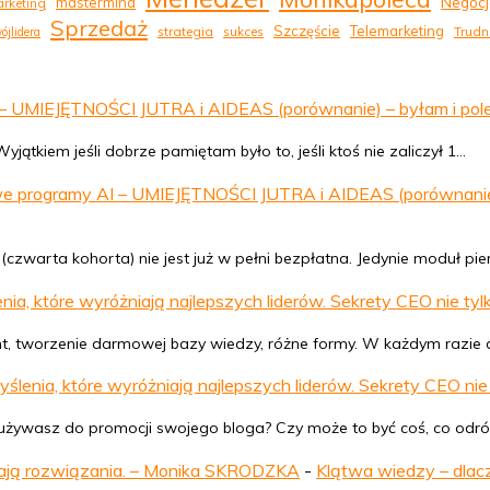
Negocj
mastermind
rketing
Sprzedaż
Szczęście
Telemarketing
strategia
sukces
Trudn
ójlidera
UMIEJĘTNOŚCI JUTRA i AIDEAS (porównanie) – byłam i polecam.
jątkiem jeśli dobrze pamiętam było to, jeśli ktoś nie zaliczył 1…
 programy AI – UMIEJĘTNOŚCI JUTRA i AIDEAS (porównanie) – 
czwarta kohorta) nie jest już w pełni bezpłatna. Jedynie moduł pi
a, które wyróżniają najlepszych liderów. Sekrety CEO nie tylk
tent, tworzenie darmowej bazy wiedzy, różne formy. W każdym razie 
enia, które wyróżniają najlepszych liderów. Sekrety CEO nie 
rą używasz do promocji swojego bloga? Czy może to być coś, co odró
wają rozwiązania. – Monika SKRODZKA
-
Klątwa wiedzy – dlac