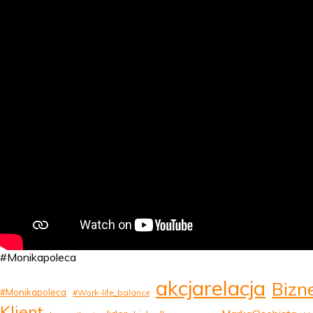
#Monikapoleca
akcjarelacja
Bizn
#Monikapoleca
#Work-life_balance
Klient