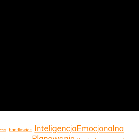
InteligencjaEmocjonalna
handlowiec
tia
Planowanie