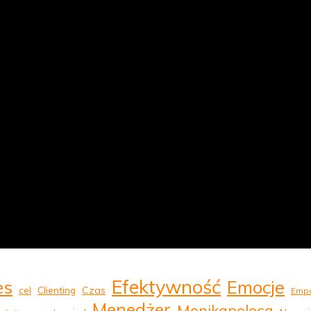
Efektywność
Emocje
es
Clienting
Czas
cel
Empa
Menedżer
Monikapoleca