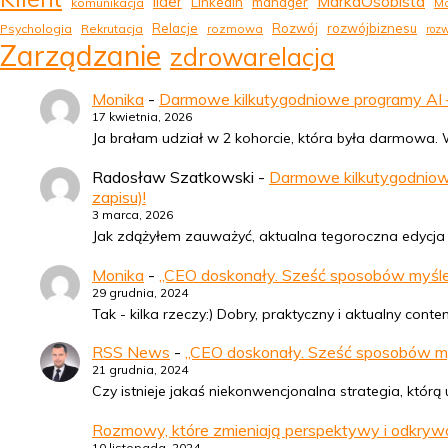
MarkaOsobista
lider
LinkedIn
manager
komunikacja
Ma
Relacje
Rozwój
rozwójbiznesu
Psychologia
Rekrutacja
rozmowa
rozw
Zarządzanie
zdrowarelacja
Monika
-
Darmowe kilkutygodniowe programy AI – 
17 kwietnia, 2026
Ja brałam udział w 2 kohorcie, która była darmowa. Wy
Radosław Szatkowski
-
Darmowe kilkutygodniowe
zapisu)!
3 marca, 2026
Jak zdążyłem zauważyć, aktualna tegoroczna edycja (
Monika
-
„CEO doskonały. Sześć sposobów myśleni
29 grudnia, 2024
Tak - kilka rzeczy:) Dobry, praktyczny i aktualny con
RSS News
-
„CEO doskonały. Sześć sposobów myśl
21 grudnia, 2024
Czy istnieje jakaś niekonwencjonalna strategia, któ
Rozmowy, które zmieniają perspektywy i odkry
10 listopada, 2024