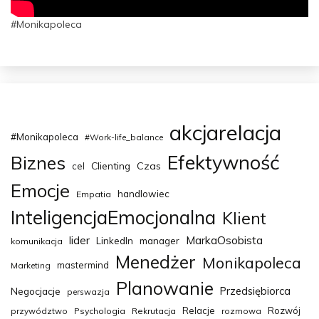
#Monikapoleca
akcjarelacja
#Monikapoleca
#Work-life_balance
Efektywność
Biznes
Clienting
Czas
cel
Emocje
handlowiec
Empatia
InteligencjaEmocjonalna
Klient
MarkaOsobista
lider
LinkedIn
manager
komunikacja
Menedżer
Monikapoleca
mastermind
Marketing
Planowanie
Przedsiębiorca
Negocjacje
perswazja
Relacje
Rozwój
przywództwo
Psychologia
Rekrutacja
rozmowa