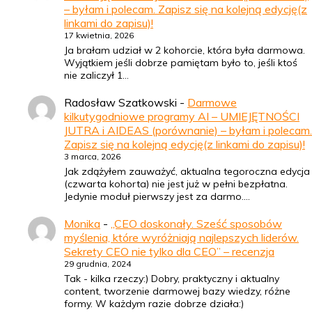
– byłam i polecam. Zapisz się na kolejną edycję(z
linkami do zapisu)!
17 kwietnia, 2026
Ja brałam udział w 2 kohorcie, która była darmowa.
Wyjątkiem jeśli dobrze pamiętam było to, jeśli ktoś
nie zaliczył 1…
Radosław Szatkowski
-
Darmowe
kilkutygodniowe programy AI – UMIEJĘTNOŚCI
JUTRA i AIDEAS (porównanie) – byłam i polecam.
Zapisz się na kolejną edycję(z linkami do zapisu)!
3 marca, 2026
Jak zdążyłem zauważyć, aktualna tegoroczna edycja
(czwarta kohorta) nie jest już w pełni bezpłatna.
Jedynie moduł pierwszy jest za darmo.…
Monika
-
„CEO doskonały. Sześć sposobów
myślenia, które wyróżniają najlepszych liderów.
Sekrety CEO nie tylko dla CEO” – recenzja
29 grudnia, 2024
Tak - kilka rzeczy:) Dobry, praktyczny i aktualny
content, tworzenie darmowej bazy wiedzy, różne
formy. W każdym razie dobrze działa:)