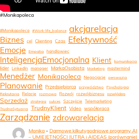
#Monikapoleca
akcjarelacja
#Monikapoleca
#Work-life_balance
Efektywność
Biznes
Clienting
Czas
cel
Emocje
handlowiec
Empatia
InteligencjaEmocjonalna
Klient
komunikacja
MarkaOsobista
lider
LinkedIn
manager
mastermind
Marketing
Menedżer
Monikapoleca
Negocjacje
perswazja
Planowanie
Przedsiębiorca
przywództwo
Psychologia
Relacje
Rozwój
rozwójbiznesu
Rekrutacja
rozmowa
rozwójlidera
Sprzedaż
Szczęście
Telemarketing
strategia
sukces
TrudnyKlient
Video
współpraca
TrudnaSytuacja
Zarządzanie
zdrowarelacja
Monika
-
Darmowe kilkutygodniowe programy AI
– UMIEJĘTNOŚCI JUTRA i AIDEAS (porównanie)