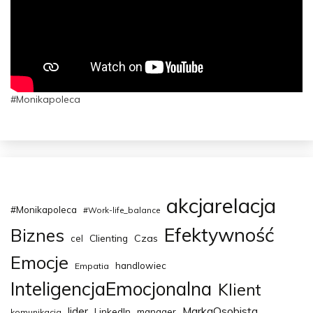
#Monikapoleca
akcjarelacja
#Monikapoleca
#Work-life_balance
Efektywność
Biznes
Clienting
Czas
cel
Emocje
handlowiec
Empatia
InteligencjaEmocjonalna
Klient
MarkaOsobista
lider
LinkedIn
manager
komunikacja