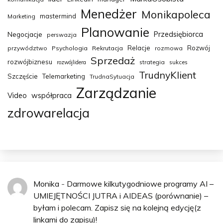
Menedżer
Monikapoleca
mastermind
Marketing
Planowanie
Przedsiębiorca
Negocjacje
perswazja
Relacje
Rozwój
przywództwo
Psychologia
Rekrutacja
rozmowa
Sprzedaż
rozwójbiznesu
strategia
sukces
rozwójlidera
TrudnyKlient
Szczęście
Telemarketing
TrudnaSytuacja
Zarządzanie
Video
współpraca
zdrowarelacja
Monika
-
Darmowe kilkutygodniowe programy AI –
UMIEJĘTNOŚCI JUTRA i AIDEAS (porównanie) –
byłam i polecam. Zapisz się na kolejną edycję(z
linkami do zapisu)!