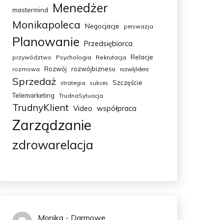
Menedżer
mastermind
Monikapoleca
Negocjacje
perswazja
Planowanie
Przedsiębiorca
Relacje
przywództwo
Psychologia
Rekrutacja
Rozwój
rozwójbiznesu
rozmowa
rozwójlidera
Sprzedaż
Szczęście
strategia
sukces
Telemarketing
TrudnaSytuacja
TrudnyKlient
Video
współpraca
Zarządzanie
zdrowarelacja
Monika
-
Darmowe