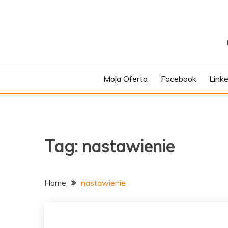
Skip
to
content
Moja Oferta
Facebook
Link
Tag:
nastawienie
Home
nastawienie