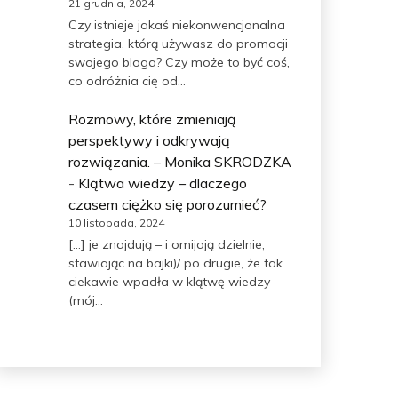
21 grudnia, 2024
Czy istnieje jakaś niekonwencjonalna
strategia, którą używasz do promocji
swojego bloga? Czy może to być coś,
co odróżnia cię od…
Rozmowy, które zmieniają
perspektywy i odkrywają
rozwiązania. – Monika SKRODZKA
-
Klątwa wiedzy – dlaczego
czasem ciężko się porozumieć?
10 listopada, 2024
[…] je znajdują – i omijają dzielnie,
stawiając na bajki)/ po drugie, że tak
ciekawie wpadła w klątwę wiedzy
(mój…