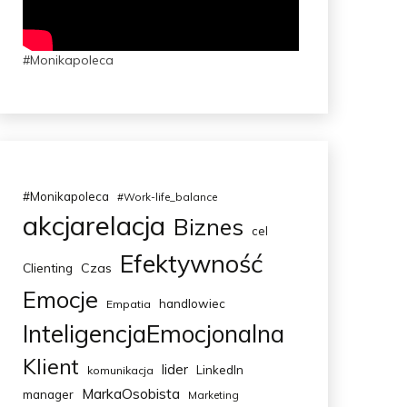
#Monikapoleca
#Monikapoleca
#Work-life_balance
akcjarelacja
Biznes
cel
Efektywność
Clienting
Czas
Emocje
handlowiec
Empatia
InteligencjaEmocjonalna
Klient
lider
LinkedIn
komunikacja
MarkaOsobista
manager
Marketing