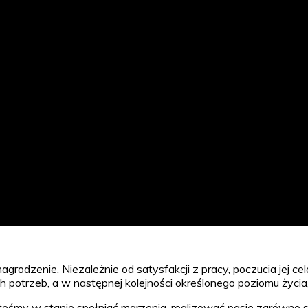
rodzenie. Niezależnie od satysfakcji z pracy, poczucia jej c
otrzeb, a w następnej kolejności określonego poziomu życia,
steśmy w stanie spełniać marzenia, realizować pasje zarówno sw