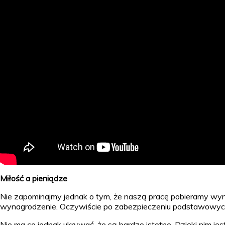
Miłość a pieniądze
Nie zapominajmy jednak o tym, że naszą pracę pobieramy wynag
wynagrodzenie. Oczywiście po zabezpieczeniu podstawowych p
Nie ma co jednak ukrywać, że są bardzo istotne. Dzięki nim je