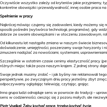
Oczywiście wszystko zależy od kryteriów jakie przyjmiemy, typ
konkretne obowiązki i przewidywalność, innej osobie praca 
Spełnienie w pracy
Najkrócej mówiąc czujemy się zadowoleni, kiedy możemy się re
sposób pośredni (wytwórca technologii, programów), gdy widzi
dobrze ze swoimi obowiązkami i w otoczeniu zawodowym, rob
Od kilkunastu lat nastąpiła zmiana w naszym świecie bizneso
doświadczenie, umiejętności, poszerzamy swoje horyzonty i nie
zmuszeni nadążać za nowościami, systemami, usprawnieniami
Szczególnie w ostatnim czasie cenimy elastyczność pracy (p
różnych miejsc także poza naszym krajem. Z jednej strony daje
Swoje jednak musimy zrobić – i jak byśmy nie reklamowali tego
perspektywie, po zwyczajnym dniu pracy jesteśmy zbyt zmęcze
odpoczywamy oglądając telewizję, czytając, grając.
Inna grupa ludzi odnajduje sens w powrocie do tradycji – upraw
sens w codzienności, ciesząc się z pozoru małych, ale niezwy
Piotr Voelkel: Żeby kochać pracę, trzeba kochać życie