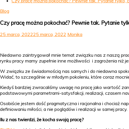
Czy pracę można pokochać? Pewnie tak. Pytanie tylko, 
Blog
Czy pracę można pokochać? Pewnie tak. Pytanie tylk
25 marca, 2022
25 marca, 2022
Monika
Niedawno zaintrygował mnie temat związku nas z naszą pracą
rynku pracy mamy zupełnie inne możliwości i zagrożenia niż j
W związku ze świadomością nas samych i do niedawna spokoj
Widać, to szczególnie w młodym pokoleniu, które coraz mocn
Kiedyś bardziej zwracaliśmy uwagę na pracę jako wartość zar
podstawowymi parametrami-satysfakcji, realizacji, czasem naw
Osobiście jestem dość pragmatyczna i racjonalna i chociaż nap
definiowaniu miłości, a nie poglądów i realizacji w samej pracy.
Ilu z nas twierdzi, że kocha swoją pracę?