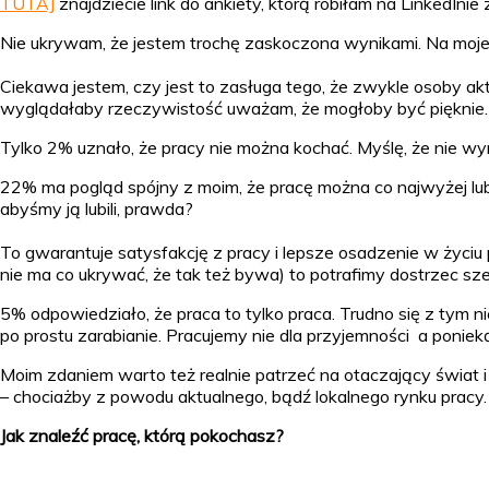
TUTAJ
znajdziecie link do ankiety, którą robiłam na LinkedInie 
Nie ukrywam, że jestem trochę zaskoczona wynikami. Na moje
Ciekawa jestem, czy jest to zasługa tego, że zwykle osoby 
wyglądałaby rzeczywistość uważam, że mogłoby być pięknie.
Tylko 2% uznało, że pracy nie można kochać. Myślę, że nie wyni
22% ma pogląd spójny z moim, że pracę można co najwyżej lu
abyśmy ją lubili, prawda?
To gwarantuje satysfakcję z pracy i lepsze osadzenie w życi
nie ma co ukrywać, że tak też bywa) to potrafimy dostrzec sz
5% odpowiedziało, że praca to tylko praca. Trudno się z tym
po prostu zarabianie. Pracujemy nie dla przyjemności a poniek
Moim zdaniem warto też realnie patrzeć na otaczający świat 
– chociażby z powodu aktualnego, bądź lokalnego rynku pracy.
Jak znaleźć pracę, którą pokochasz?