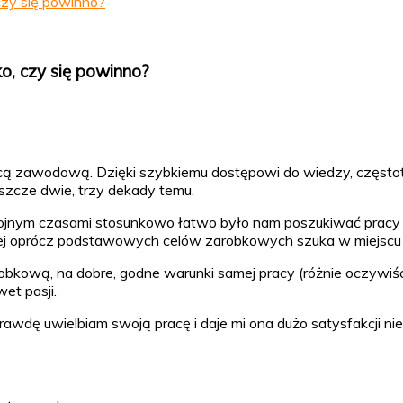
czy się powinno?
o, czy się powinno?
 zawodową. Dzięki szybkiemu dostępowi do wiedzy, częstotli
eszcze dwie, trzy dekady temu.
nym czasami stosunkowo łatwo było nam poszukiwać pracy zg
iej oprócz podstawowych celów zarobkowych szuka w miejscu 
obkową, na dobre, godne warunki samej pracy (różnie oczywiśc
et pasji.
rawdę uwielbiam swoją pracę i daje mi ona dużo satysfakcji ni