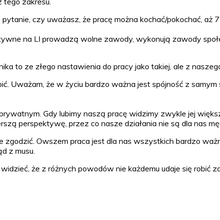
z tego zakresu.
 pytanie, czy uważasz, że pracę można kochać/pokochać, aż 
aktywne na LI prowadzą wolne zawody, wykonują zawody społec
ka to ze złego nastawienia do pracy jako takiej, ale z naszego 
bić. Uważam, że w życiu bardzo ważna jest spójność z samym 
u prywatnym. Gdy lubimy naszą pracę widzimy zwykle jej więks
erszą perspektywę, przez co nasze działania nie są dla nas m
 nie zgodzić. Owszem praca jest dla nas wszystkich bardzo w
ąd z musu.
i widzieć, że z różnych powodów nie każdemu udaje się robić