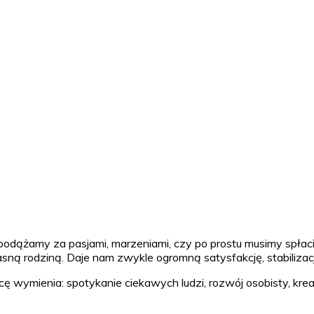
y podążamy za pasjami, marzeniami, czy po prostu musimy spł
sną rodziną. Daje nam zwykle ogromną satysfakcję, stabilizacj
ę wymienia: spotykanie ciekawych ludzi, rozwój osobisty, kr