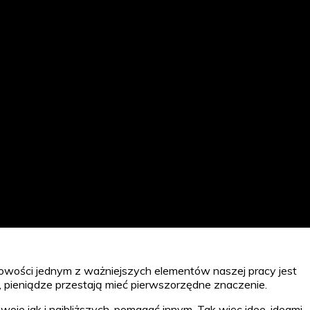
elowości jednym z ważniejszych elementów naszej pracy jest
 pieniądze przestają mieć pierwszorzędne znaczenie.
oje jak i najbliższych, pomagać innym. Tak więc idee, ideami