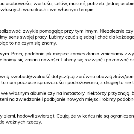
u osobowości, wartości, celów, marzeń, potrzeb. Jednej osobie
na własnych warunkach i we własnym tempie.
alizować, zwykle pomagając przy tym innym. Niezależnie czy r
my sens swojej pracy. Lubimy czuć się sobą i choć dla każdeg
iąc to na czym się znamy.
wym. Pracę podobnie jak miejsce zamieszkania zmieniamy zwyk
 boimy się zmian i nowości. Lubimy się rozwijać i poznawać no
.
ewną swobodę/wolność dotyczącą zarówno obowiązków/pomysłów
 to nam poczucie sprawczości i podróżowania, z drugiej to nie 
 we własnym albumie czy na Instastory, niektórzy przyznają, ż
ni na zwiedzanie i podbijanie nowych miejsc i robimy podobn
y ziemi, hodowli zwierząt. Czują, że w końcu nie są ograniczeni
kle ważnych rzeczy.