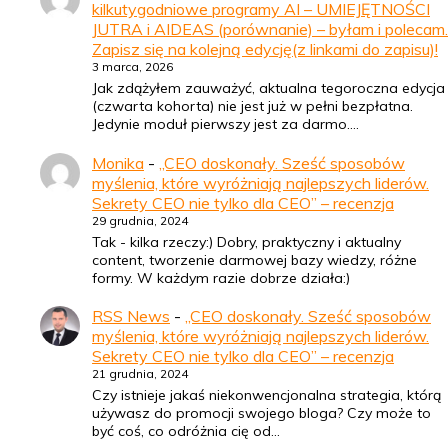
kilkutygodniowe programy AI – UMIEJĘTNOŚCI
JUTRA i AIDEAS (porównanie) – byłam i polecam.
Zapisz się na kolejną edycję(z linkami do zapisu)!
3 marca, 2026
Jak zdążyłem zauważyć, aktualna tegoroczna edycja
(czwarta kohorta) nie jest już w pełni bezpłatna.
Jedynie moduł pierwszy jest za darmo.…
Monika
-
„CEO doskonały. Sześć sposobów
myślenia, które wyróżniają najlepszych liderów.
Sekrety CEO nie tylko dla CEO” – recenzja
29 grudnia, 2024
Tak - kilka rzeczy:) Dobry, praktyczny i aktualny
content, tworzenie darmowej bazy wiedzy, różne
formy. W każdym razie dobrze działa:)
RSS News
-
„CEO doskonały. Sześć sposobów
myślenia, które wyróżniają najlepszych liderów.
Sekrety CEO nie tylko dla CEO” – recenzja
21 grudnia, 2024
Czy istnieje jakaś niekonwencjonalna strategia, którą
używasz do promocji swojego bloga? Czy może to
być coś, co odróżnia cię od…