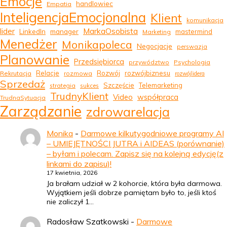
Emocje
handlowiec
Empatia
InteligencjaEmocjonalna
Klient
komunikacja
MarkaOsobista
lider
LinkedIn
manager
mastermind
Marketing
Menedżer
Monikapoleca
Negocjacje
perswazja
Planowanie
Przedsiębiorca
przywództwo
Psychologia
Relacje
Rozwój
rozwójbiznesu
Rekrutacja
rozmowa
rozwójlidera
Sprzedaż
Szczęście
Telemarketing
strategia
sukces
TrudnyKlient
Video
współpraca
TrudnaSytuacja
Zarządzanie
zdrowarelacja
Monika
-
Darmowe kilkutygodniowe programy AI
– UMIEJĘTNOŚCI JUTRA i AIDEAS (porównanie)
– byłam i polecam. Zapisz się na kolejną edycję(z
linkami do zapisu)!
17 kwietnia, 2026
Ja brałam udział w 2 kohorcie, która była darmowa.
Wyjątkiem jeśli dobrze pamiętam było to, jeśli ktoś
nie zaliczył 1…
Radosław Szatkowski
-
Darmowe