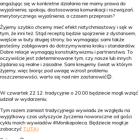
angażując się w konkretne działania nie mamy prawa do
wyjaśnienia, spokoju, dostosowania komunikacji i rozwiązań,
merytorycznego wyjaśnienia, a czasem przeprosin?
Żyjemy szybko chcemy mieć efekt natychmiastowy i sęk w
tym, że inni też. Stąd receptą będzie spojrzenie z dystansem,
wejście w buty drugiej strony, bo wymagając sami także
jesteśmy zobligowani do dotrzymywania kroku i standardów.
Dobre relacje wymagają konstruktywizmu i partnerstwa. To
oczywiście jest zdeterminowane tym, czy nasze lub innych
żądania są realne i zasadne. Sami kreujemy świat w którym
żyjemy, więc biorąc pod uwagę wzrost problemu
roszczeniowości, warto się nad nim zastanowić😊.
W czwartek 22.12. tradycyjnie o 20.00 będziecie mogli wziąć
udział w wydarzeniu.
Tym razem zamiast tradycyjnego wywiadu ze względu na
wyjątkowy czas usłyszycie życzenia noworoczne od gości
cyklu moich wywiadów #Monikapoleca. Będziecie mogli je
zobaczyć
TUTAJ