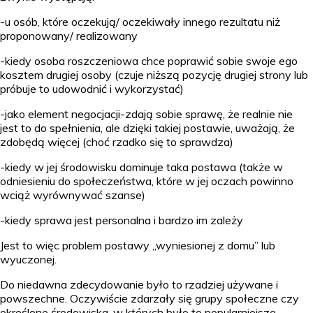
-u osób, które oczekują/ oczekiwały innego rezultatu niż
proponowany/ realizowany
-kiedy osoba roszczeniowa chce poprawić sobie swoje ego
kosztem drugiej osoby (czuje niższą pozycję drugiej strony lub
próbuje to udowodnić i wykorzystać)
-jako element negocjacji-zdają sobie sprawę, że realnie nie
jest to do spełnienia, ale dzięki takiej postawie, uważają, że
zdobędą więcej (choć rzadko się to sprawdza)
-kiedy w jej środowisku dominuje taka postawa (także w
odniesieniu do społeczeństwa, które w jej oczach powinno
wciąż wyrównywać szanse)
-kiedy sprawa jest personalna i bardzo im zależy
Jest to więc problem postawy „wyniesionej z domu” lub
wyuczonej.
Do niedawna zdecydowanie było to rzadziej używane i
powszechne. Oczywiście zdarzały się grupy społeczne czy
określone środowiska, w których było to popularniejsze,