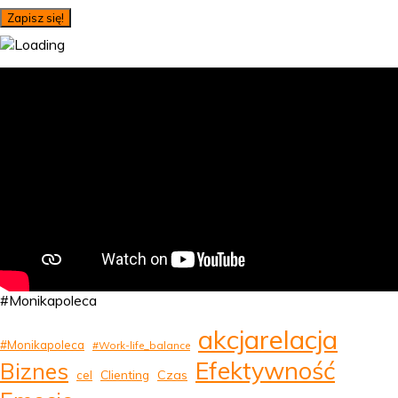
#Monikapoleca
akcjarelacja
#Monikapoleca
#Work-life_balance
Efektywność
Biznes
Clienting
Czas
cel