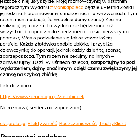
jeszcze o niej usłyszycie. Moją rozmówczynią w ostatnim
tegorocznym wydaniu
#Monikapoleca
będzie 6- letnia Zosia i
jej rodzina. Porozmawiamy o marzeniach i o wyzwaniach. Tym
razem mam nadzieję, że wspólnie damy szansę Zosi na
realizację jej marzeń. To wydarzenie będzie inne niż
wszystkie, bo oprócz miło spędzonego czasu, pierwszy raz
poproszę Was o podzielenie się także zawartością
portfela.
Każda złotówka
podbija zbiórkę i przybliża
dziewczynkę do operacji, jednak każdy dzień tę szansę
zaprzepaszcza. Tym razem nie cedujmy na innych –
zainwestujmy 10 zł. W uśmiech dziecka,
zaraportujmy to pod
wydarzeniem, dajmy znać innym, dzięki czemu zwiększymy jej
szansę na szybką zbiórkę.
Link do zbiórki:
https://www.siepomaga.pl/zosiabiecek
Na rozmowę serdecznie zapraszam:)
akcjarelacja
,
Efektywność
,
Roszczeniowość
,
TrudnyKlient