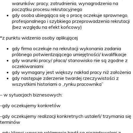
warunków: pracy, zatrudnienia, wynagrodzenia na
początku procesu rekrutacyjnego
gdy osoba ubiegająca się o pracę oczekuje sprawnego,
profesjonalnego i szybkiego przeprowadzenia rekrutacji
(bez względu na efekt końcowy)
*z punktu widzenia osoby aplikującej
gdy firma oczekuje na rekrutacji wykonania zadania
próbnego potwierdzającego umiejętności/ kwalifikacje
gdy warunki pracy/ płaca/ stanowisko nie są zgodne z
oczekiwaniami
gdy wymagany jest większy nakład pracy niż założenia
gdy następuje zderzenie twardej rzeczywistości z
wszystkimi historiami o „rynku pracownika”
– w sytuacjach biznesowych:
-gdy oczekujemy konkretów
-gdy oczekujemy realizacji konkretnych ustaleń/ trzymania się
terminów
-gdy klienci wnoszą reklamacje bądź są niezadowoleni z