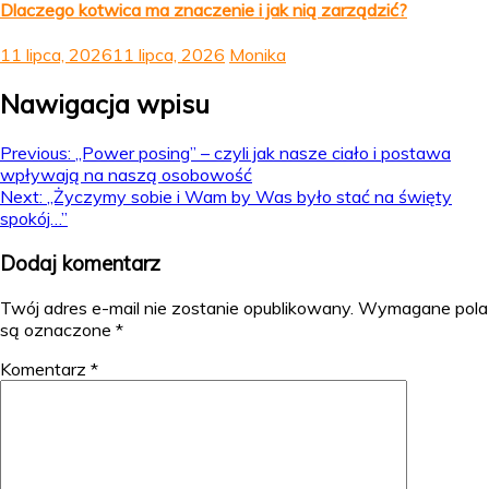
Dlaczego kotwica ma znaczenie i jak nią zarządzić?
11 lipca, 2026
11 lipca, 2026
Monika
Nawigacja wpisu
Previous:
„Power posing” – czyli jak nasze ciało i postawa
wpływają na naszą osobowość
Next:
„Życzymy sobie i Wam by Was było stać na święty
spokój…”
Dodaj komentarz
Twój adres e-mail nie zostanie opublikowany.
Wymagane pola
są oznaczone
*
Komentarz
*