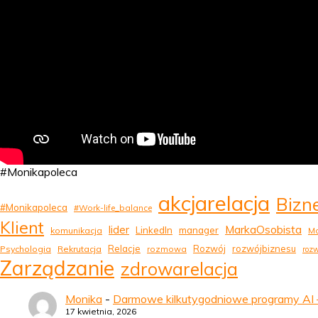
#Monikapoleca
akcjarelacja
Bizn
#Monikapoleca
#Work-life_balance
Klient
MarkaOsobista
lider
LinkedIn
manager
komunikacja
Ma
Relacje
Rozwój
rozwójbiznesu
Psychologia
Rekrutacja
rozmowa
rozw
Zarządzanie
zdrowarelacja
Monika
-
Darmowe kilkutygodniowe programy AI – 
17 kwietnia, 2026