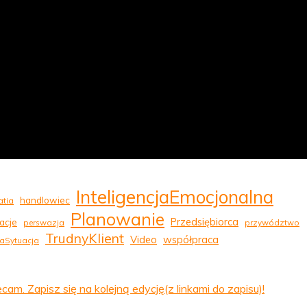
InteligencjaEmocjonalna
handlowiec
tia
Planowanie
Przedsiębiorca
acje
perswazja
przywództwo
TrudnyKlient
Video
współpraca
aSytuacja
 Zapisz się na kolejną edycję(z linkami do zapisu)!