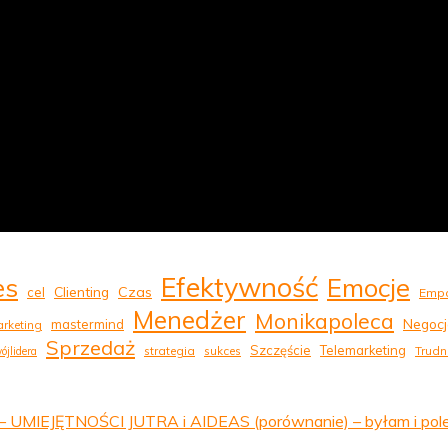
Efektywność
Emocje
es
Clienting
Czas
cel
Empa
Menedżer
Monikapoleca
Negocj
mastermind
rketing
Sprzedaż
Szczęście
Telemarketing
strategia
sukces
Trudn
ójlidera
UMIEJĘTNOŚCI JUTRA i AIDEAS (porównanie) – byłam i polecam.