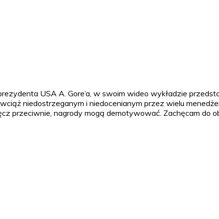
wiceprezydenta USA A. Gore’a, w swoim wideo wykładzie przed
e wciąż niedostrzeganym i niedocenianym przez wielu menedż
ręcz przeciwnie, nagrody mogą demotywować. Zachęcam do obe