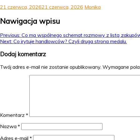
21 czerwca, 2026
21 czerwca, 2026
Monika
Nawigacja wpisu
Previous:
Co ma wspólnego schemat rozmowy z listą zakupó
Next:
Co irytuje handlowców? Czyli druga strona medalu.
Dodaj komentarz
Twój adres e-mail nie zostanie opublikowany.
Wymagane pola
Komentarz
*
Nazwa
*
Adres e-mail
*