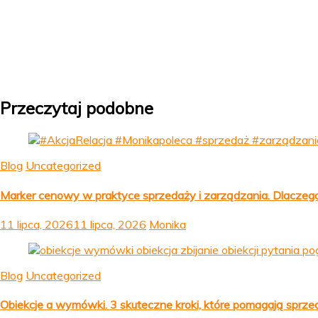
Przeczytaj podobne
Blog
Uncategorized
Marker cenowy w praktyce sprzedaży i zarządzania. Dlaczego 
11 lipca, 2026
11 lipca, 2026
Monika
Blog
Uncategorized
Obiekcje a wymówki. 3 skuteczne kroki, które pomagają sprze