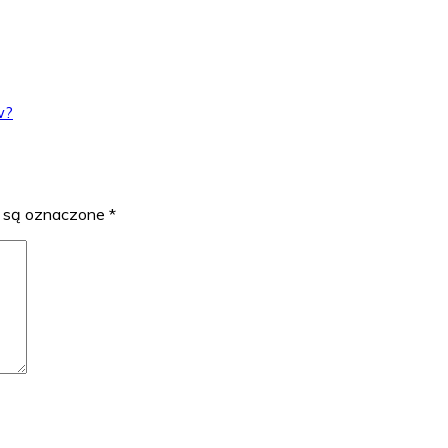
w?
 są oznaczone
*