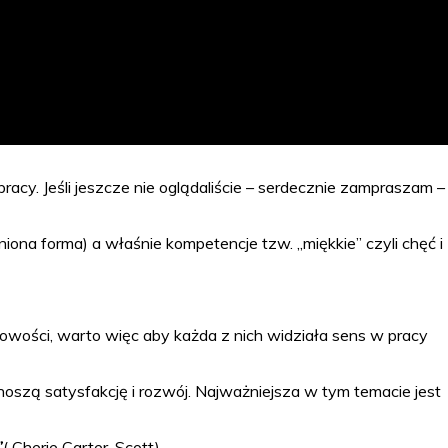
y. Jeśli jeszcze nie oglądaliście – serdecznie zampraszam –
ona forma) a właśnie kompetencje tzw. „miękkie” czyli chęć i
owości, warto więc aby każda z nich widziała sens w pracy
oszą satysfakcję i rozwój. Najważniejsza w tym temacie jest
”
( Cherie Carter-Scott).