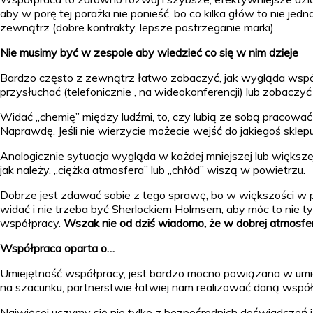
aby w porę tej porażki nie ponieść, bo co kilka głów to nie j
zewnątrz (dobre kontrakty, lepsze postrzeganie marki).
Nie musimy być w zespole aby wiedzieć co się w nim dzieje
Bardzo często z zewnątrz łatwo zobaczyć, jak wygląda wspó
przysłuchać (telefonicznie , na wideokonferencji) lub zobaczy
Widać „chemię” między ludźmi, to, czy lubią ze sobą pracować
Naprawdę. Jeśli nie wierzycie możecie wejść do jakiegoś sklep
Analogicznie sytuacja wygląda w każdej mniejszej lub większ
jak należy, „ciężka atmosfera” lub „chłód” wiszą w powietrzu.
Dobrze jest zdawać sobie z tego sprawę, bo w większości w p
widać i nie trzeba być Sherlockiem Holmsem, aby móc to nie t
współpracy.
Wszak nie od dziś wiadomo, że w dobrej atmosfer
Współpraca oparta o…
Umiejętność współpracy, jest bardzo mocno powiązana w umie
na szacunku, partnerstwie łatwiej nam realizować daną wspó
Najwięcej uczymy się nie tylko z bezpośrednich doświadczeń i