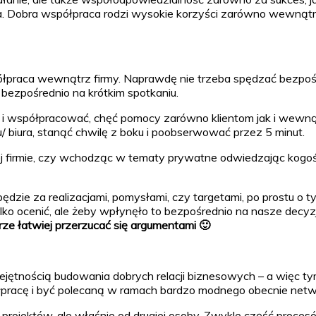
edna. Dobra współpraca rodzi wysokie korzyści zarówno wewnątr
łpraca wewnątrz firmy. Naprawdę nie trzeba spędzać bezpośr
ć bezpośrednio na krótkim spotkaniu.
 i współpracować, chęć pomocy zarówno klientom jak i wewnątr
u/ biura, stanąć chwilę z boku i poobserwować przez 5 minut.
ej firmie, czy wchodząc w tematy prywatne odwiedzając kogoś 
ędzie za realizacjami, pomysłami, czy targetami, po prostu o
ylko ocenić, ale żeby wpłynęło to bezpośrednio na nasze decyz
ze łatwiej przerzucać się argumentami 🙂
jętnością budowania dobrych relacji biznesowych – a więc ty
łpracę i być polecaną w ramach bardzo modnego obecnie netw
 projektów, ale właśnie od drugiej osoby. Zwykle część proce