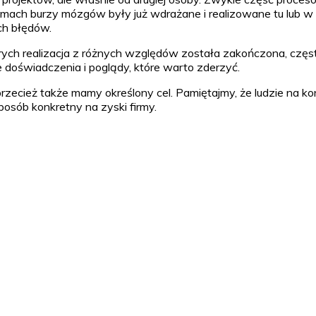
ach burzy mózgów były już wdrażane i realizowane tu lub w in
ch błędów.
tórych realizacja z różnych względów została zakończona, cz
doświadczenia i poglądy, które warto zderzyć.
ecież także mamy określony cel. Pamiętajmy, że ludzie na koni
posób konkretny na zyski firmy.