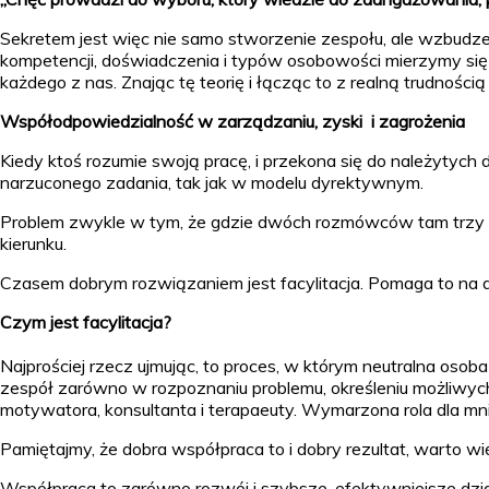
Sekretem jest więc nie samo stworzenie zespołu, ale wzbudze
kompetencji, doświadczenia i typów osobowości mierzymy się c
każdego z nas. Znając tę teorię i łącząc to z realną trudnoś
Współodpowiedzialność w zarządzaniu, zyski i zagrożenia
Kiedy ktoś rozumie swoją pracę, i przekona się do należytych d
narzuconego zadania, tak jak w modelu dyrektywnym.
Problem zwykle w tym, że gdzie dwóch rozmówców tam trzy opin
kierunku.
Czasem dobrym rozwiązaniem jest facylitacja. Pomaga to na do
Czym jest facylitacja?
Najprościej rzecz ujmując, to proces, w którym neutralna osob
zespół zarówno w rozpoznaniu problemu, określeniu możliwych
motywatora, konsultanta i terapaeuty. Wymarzona rola dla mn
Pamiętajmy, że dobra współpraca to i dobry rezultat, warto w
Współpraca to zarówno rozwój i szybsze, efektywniejsze dział