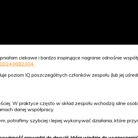
m ciekawe i bardzo inspirujące nagranie odnośnie współprac
62202243682304.
je poziom IQ poszczególnych członków zespołu (lub jej uśredni
ściej. W praktyce często w skład zespołu wchodzą silne osob
 ramach danej współpracy.
potrafimy szybciej i lepiej wykonywać działania, które przyn
powinność prowadzi do decyzji, która wiedzie do wyrzeczenia