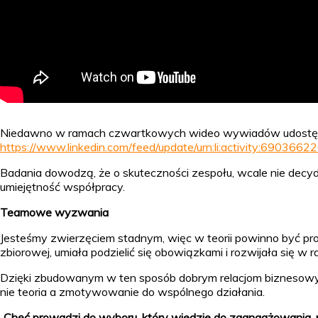
Niedawno w ramach czwartkowych wideo wywiadów udostępniała
https://www.linkedin.com/feed/update/urn:li:activity:69036
Badania dowodzą, że o skuteczności zespołu, wcale nie decydu
umiejętność współpracy.
Teamowe wyzwania
Jesteśmy zwierzęciem stadnym, więc w teorii powinno być pro
zbiorowej, umiała podzielić się obowiązkami i rozwijała się w
Dzięki zbudowanym w ten sposób dobrym relacjom biznesowym, 
nie teoria a zmotywowanie do wspólnego działania.
„Chęć prowadzi do wyboru, który wiedzie do zaangażowania, 