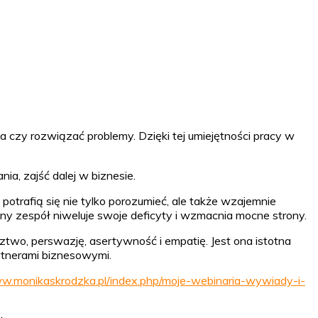
a czy rozwiązać problemy. Dzięki tej umiejętności pracy w
ia, zajść dalej w biznesie.
otrafią się nie tylko porozumieć, ale także wzajemnie
y zespół niweluje swoje deficyty i wzmacnia mocne strony.
wo, perswazję, asertywność i empatię. Jest ona istotna
rtnerami biznesowymi.
ww.monikaskrodzka.pl/index.php/moje-webinaria-wywiady-i-