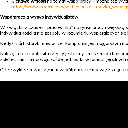
Ciekawe wnioski
na temat współpracy – można też wycią
https://www.linkedin.com/posts/monikaskrodzka_wspae
Współpraca a wysyp indywidualistów
W związku z czasem „pracownika” na rynku pracy i większą si
indywidualności a nie zespołu w rozumieniu wspierających się 
Kiedyś mój historyk mawiał, że „kompromis jest najgorszym m
Należąc do zespołu siłą rzeczy jesteśmy zmuszeni do kompro
zależeć nam na rozwoju każdej jednostki, w ramach jej silnych
O ile zwykle z rozpoczęciem współpracy nie ma większego pro