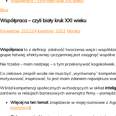
Współpraca – czyli biały kruk XXI wieku
Blog
Współpraca – czyli biały kruk XXI wieku
9 kwietnia, 2022
24 kwietnia, 2022
Monika
Współpraca
to z definicji zdolność tworzenia więzi i współdz
grupie łatwiej, efektywniej i przyjemniej jest osiągnąć wspólne
Nie trzeba – mam nadzieję – o tym przekonywać kogokolwiek, bo
Co ciekawe zespół wcale nie musi być „wyrównany” kompetencyj
motywować, inspirować, to jest moim zdaniem największa war
Wśród kompetencji społecznych wchodzących w skład
inteli
zarówno w relacjach biznesowych wewnątrz firmy – pomiędzy p
Więcej na ten temat
znajdziecie w mojej rozmowie z Agam
rozmowy/
)