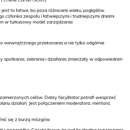
est to łatwe, bo poza różnicami wieku, poglądów,
członka zespołu i łatwiejszymi i trudniejszymi dniami
lem w turkusowy model zarządzania.
jego wewnętrznego przekonania a nie tylko odgórnie
by spotkania, zebrania i działania zmierzały w odpowiednim
i zamierzonych celów. Dobry facylitator potrafi wesprzeć
lanu działań. Jest połączeniem moderatora, mentora,
źnić się z burzą mózgów.
i za porażkę. Często bywa, że jest to idealne rozwiązanie,