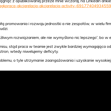
gnąć z opublikowanej przeze mnie wczoraj, na Linkedin ankie
jagkpraca-akcjarelacja-akcjarelacja-activity-69177404934
łą promowania i rozwoju jednostki a nie zespołów, w wielu fi
ludzi.
ożliwym rozwiązaniem, ale nie wymyślono nic lepszego”, bo w 
misu, stąd praca w teamie jest zwykle bardziej wymagająca o
 stron, wtedy niwelujemy deficyty.
blemu, o tyle utrzymanie zaangażowania i uzyskanie wysokiej