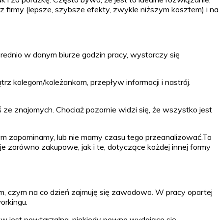
z firmy (lepsze, szybsze efekty, zwykle niższym kosztem) i na
ednio w danym biurze godzin pracy, wystarczy się
z kolegom/koleżankom, przepływ informacji i nastrój.
ze znajomych. Chociaż pozornie widzi się, że wszystko jest
 tym zapominamy, lub nie mamy czasu tego przeanalizować.To
je zarówno zakupowe, jak i te, dotyczące każdej innej formy
m, czym na co dzień zajmuję się zawodowo. W pracy opartej
orkingu.
sów jest powtarzalna, niekiedy pewne wydające się