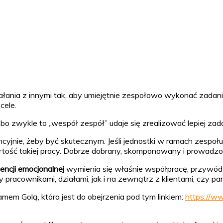
iałania z innymi tak, aby umiejętnie zespołowo wykonać zadani
 cele.
 zwykle to „wespół zespół” udaje się zrealizować lepiej zadan
nie, żeby być skutecznym. Jeśli jednostki w ramach zespołu p
tość takiej pracy. Dobrze dobrany, skomponowany i prowadzon
gencji emocjonalnej
wymienia się właśnie współpracę, przywództ
racownikami, działami, jak i na zewnątrz z klientami, czy pa
em Golą, która jest do obejrzenia pod tym linkiem:
https://w