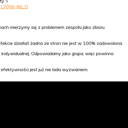
ty >
55917056-86_D
rmach mierzymy się z problemem zespołu jako zbioru
efekcie działań żadna ze stron nie jest w 100% zadowolona.
d indywidualnej. Odpowiadamy jako grupa, więc powinno
 efektywności jest już nie lada wyzwaniem.