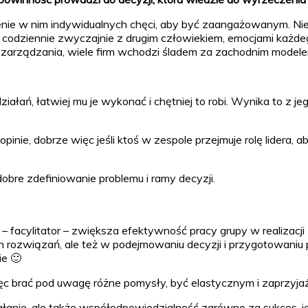
nie w nim indywidualnych chęci, aby być zaangażowanym. Nie j
odziennie zwyczajnie z drugim człowiekiem, emocjami każdego 
cią zarządzania, wiele firm wchodzi śladem za zachodnim mode
ziałań, łatwiej mu je wykonać i chętniej to robi. Wynika to z 
ie, dobrze więc jeśli ktoś w zespole przejmuje rolę lidera, a
bre zdefiniowanie problemu i ramy decyzji.
a – facylitator – zwiększa efektywność pracy grupy w realizacj
 rozwiązań, ale też w podejmowaniu decyzji i przygotowaniu p
ie 🙂
ięc brać pod uwagę różne pomysły, być elastycznym i zaprzyja
anie, ale także współodpowiedzialność zarówno za sukces, jak 