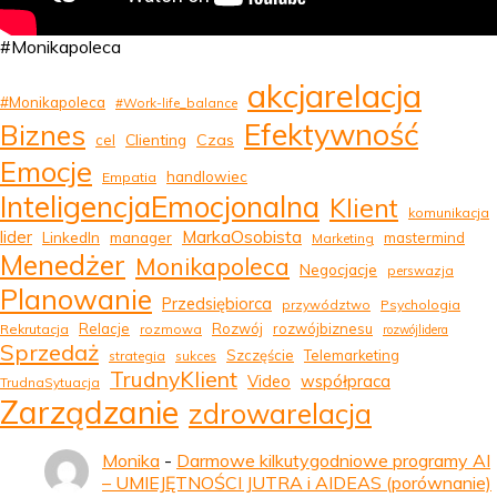
#Monikapoleca
akcjarelacja
#Monikapoleca
#Work-life_balance
Efektywność
Biznes
Clienting
Czas
cel
Emocje
handlowiec
Empatia
InteligencjaEmocjonalna
Klient
komunikacja
MarkaOsobista
lider
LinkedIn
manager
mastermind
Marketing
Menedżer
Monikapoleca
Negocjacje
perswazja
Planowanie
Przedsiębiorca
przywództwo
Psychologia
Relacje
Rozwój
rozwójbiznesu
Rekrutacja
rozmowa
rozwójlidera
Sprzedaż
Szczęście
Telemarketing
strategia
sukces
TrudnyKlient
Video
współpraca
TrudnaSytuacja
Zarządzanie
zdrowarelacja
Monika
-
Darmowe kilkutygodniowe programy AI
– UMIEJĘTNOŚCI JUTRA i AIDEAS (porównanie)