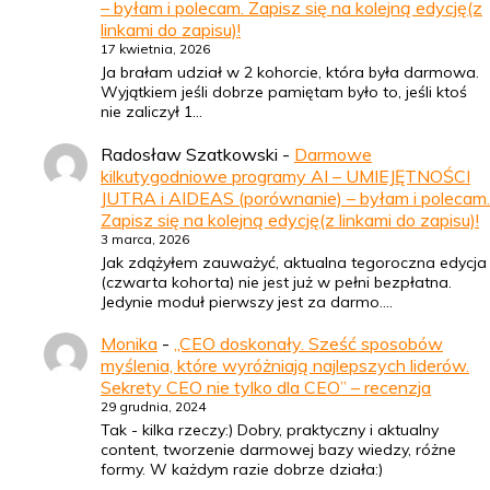
– byłam i polecam. Zapisz się na kolejną edycję(z
linkami do zapisu)!
17 kwietnia, 2026
Ja brałam udział w 2 kohorcie, która była darmowa.
Wyjątkiem jeśli dobrze pamiętam było to, jeśli ktoś
nie zaliczył 1…
Radosław Szatkowski
-
Darmowe
kilkutygodniowe programy AI – UMIEJĘTNOŚCI
JUTRA i AIDEAS (porównanie) – byłam i polecam.
Zapisz się na kolejną edycję(z linkami do zapisu)!
3 marca, 2026
Jak zdążyłem zauważyć, aktualna tegoroczna edycja
(czwarta kohorta) nie jest już w pełni bezpłatna.
Jedynie moduł pierwszy jest za darmo.…
Monika
-
„CEO doskonały. Sześć sposobów
myślenia, które wyróżniają najlepszych liderów.
Sekrety CEO nie tylko dla CEO” – recenzja
29 grudnia, 2024
Tak - kilka rzeczy:) Dobry, praktyczny i aktualny
content, tworzenie darmowej bazy wiedzy, różne
formy. W każdym razie dobrze działa:)