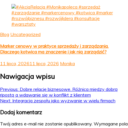
Blog
Uncategorized
Marker cenowy w praktyce sprzedaży i zarządzania.
Dlaczego kotwica ma znaczenie i jak nią zarządzić?
11 lipca, 2026
11 lipca, 2026
Monika
Nawigacja wpisu
Previous:
Dobre relacje biznesowe. Różnica między dobrą
ripostą a wdawanie się w konflikt z klientem
Next:
Integracja zespołu jako wyzwanie w wielu firmach
Dodaj komentarz
Twój adres e-mail nie zostanie opublikowany.
Wymagane pola