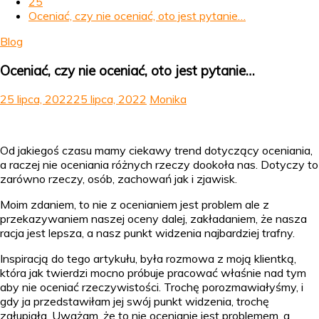
25
Oceniać, czy nie oceniać, oto jest pytanie…
Blog
Oceniać, czy nie oceniać, oto jest pytanie…
25 lipca, 2022
25 lipca, 2022
Monika
Od jakiegoś czasu mamy ciekawy trend dotyczący oceniania,
a raczej nie oceniania różnych rzeczy dookoła nas. Dotyczy to
zarówno rzeczy, osób, zachowań jak i zjawisk.
Moim zdaniem, to nie z ocenianiem jest problem ale z
przekazywaniem naszej oceny dalej, zakładaniem, że nasza
racja jest lepsza, a nasz punkt widzenia najbardziej trafny.
Inspiracją do tego artykułu, była rozmowa z moją klientką,
która jak twierdzi mocno próbuje pracować właśnie nad tym
aby nie oceniać rzeczywistości. Trochę porozmawiałyśmy, i
gdy ja przedstawiłam jej swój punkt widzenia, trochę
zgłupiała. Uważam, że to nie ocenianie jest problemem, a