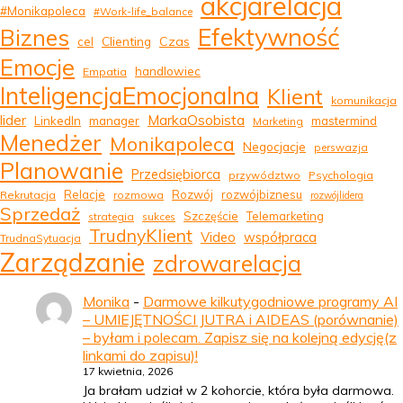
akcjarelacja
#Monikapoleca
#Work-life_balance
Efektywność
Biznes
Clienting
Czas
cel
Emocje
handlowiec
Empatia
InteligencjaEmocjonalna
Klient
komunikacja
MarkaOsobista
lider
LinkedIn
manager
mastermind
Marketing
Menedżer
Monikapoleca
Negocjacje
perswazja
Planowanie
Przedsiębiorca
przywództwo
Psychologia
Relacje
Rozwój
rozwójbiznesu
Rekrutacja
rozmowa
rozwójlidera
Sprzedaż
Szczęście
Telemarketing
strategia
sukces
TrudnyKlient
Video
współpraca
TrudnaSytuacja
Zarządzanie
zdrowarelacja
Monika
-
Darmowe kilkutygodniowe programy AI
– UMIEJĘTNOŚCI JUTRA i AIDEAS (porównanie)
– byłam i polecam. Zapisz się na kolejną edycję(z
linkami do zapisu)!
17 kwietnia, 2026
Ja brałam udział w 2 kohorcie, która była darmowa.