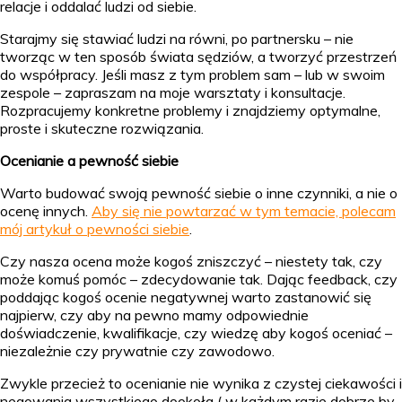
relacje i oddalać ludzi od siebie.
Starajmy się stawiać ludzi na równi, po partnersku – nie
tworząc w ten sposób świata sędziów, a tworzyć przestrzeń
do współpracy. Jeśli masz z tym problem sam – lub w swoim
zespole – zapraszam na moje warsztaty i konsultacje.
Rozpracujemy konkretne problemy i znajdziemy optymalne,
proste i skuteczne rozwiązania.
Ocenianie a pewność siebie
Warto budować swoją pewność siebie o inne czynniki, a nie o
ocenę innych.
Aby się nie powtarzać w tym temacie, polecam
mój artykuł o pewności siebie
.
Czy nasza ocena może kogoś zniszczyć – niestety tak, czy
może komuś pomóc – zdecydowanie tak. Dając feedback, czy
poddając kogoś ocenie negatywnej warto zastanowić się
najpierw, czy aby na pewno mamy odpowiednie
doświadczenie, kwalifikacje, czy wiedzę aby kogoś oceniać –
niezależnie czy prywatnie czy zawodowo.
Zwykle przecież to ocenianie nie wynika z czystej ciekawości i
negowania wszystkiego dookoła ( w każdym razie dobrze by