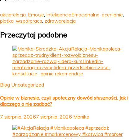
akcjarelacja
,
Emocje
,
InteligencjaEmocjonalna
,
ocenianie
,
plotka
,
współpraca
,
zdrowarelacja
Przeczytaj podobne
Blog
Uncategorized
Opinie w biznesie, czyli społeczny dowód słuszności. Jak i
dlaczego o nie zadbać?
7 sierpnia, 2026
7 sierpnia, 2026
Monika