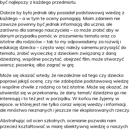
być najlepszy z każdego przedmiotu.
Dobrze by było jednak aby posiadał podstawową wiedzę z
każdego – a w tym te oceny pomagają. Moim zdaniem nie
zawsze powinny być jednak informacją dla ucznia, ale
zarówno dla samego nauczyciela – co może zrobić aby w
danym przypadku pomóc w zrozumieniu tematu oraz co
istotne dla rodziców – tak to my odpowiadamy za rozwój i
edukację dziecka – często więc należy samemu przysiąść do
tematu, zrobić wycieczkę z dzieckiem związaną z daną
dziedziną, wspólnie poczytać, obejrzeć film, może stworzyć
wiersz, piosenkę, albo zagrać w grę.
Może się okazać wtedy, że niezależnie od tego czy dziecko
poprawi jakąś ocenę, czy nie zdobędzie podstawową wiedzę
i wspólne chwile z rodziną co też istotne. Może się okazać, że
utwierdzi się w przekonaniu, że dany temat/ dziedzina go nie
interesują i to też jest w porządku. W końcu nie żyjemy w
epoce, w której jest nie tylko coraz więcej wiedzy i informacji,
ale mnóstwo nieznanych i jeszcze nie eksplorowanych rzeczy.
Abstrahując od ocen szkolnych, ocenianie pozwala nam
przecież kształtować w miarę obiektywną wiedzę o naszych