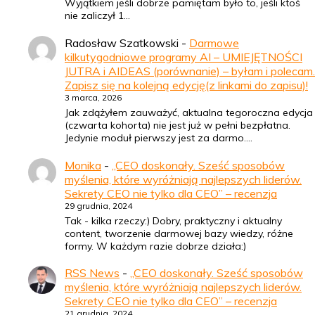
Wyjątkiem jeśli dobrze pamiętam było to, jeśli ktoś
nie zaliczył 1…
Radosław Szatkowski
-
Darmowe
kilkutygodniowe programy AI – UMIEJĘTNOŚCI
JUTRA i AIDEAS (porównanie) – byłam i polecam.
Zapisz się na kolejną edycję(z linkami do zapisu)!
3 marca, 2026
Jak zdążyłem zauważyć, aktualna tegoroczna edycja
(czwarta kohorta) nie jest już w pełni bezpłatna.
Jedynie moduł pierwszy jest za darmo.…
Monika
-
„CEO doskonały. Sześć sposobów
myślenia, które wyróżniają najlepszych liderów.
Sekrety CEO nie tylko dla CEO” – recenzja
29 grudnia, 2024
Tak - kilka rzeczy:) Dobry, praktyczny i aktualny
content, tworzenie darmowej bazy wiedzy, różne
formy. W każdym razie dobrze działa:)
RSS News
-
„CEO doskonały. Sześć sposobów
myślenia, które wyróżniają najlepszych liderów.
Sekrety CEO nie tylko dla CEO” – recenzja
21 grudnia, 2024