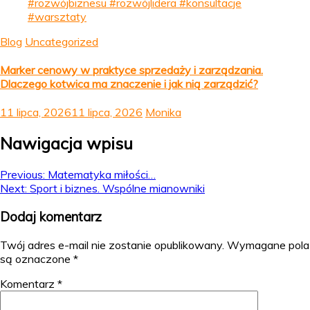
Blog
Uncategorized
Marker cenowy w praktyce sprzedaży i zarządzania.
Dlaczego kotwica ma znaczenie i jak nią zarządzić?
11 lipca, 2026
11 lipca, 2026
Monika
Nawigacja wpisu
Previous:
Matematyka miłości…
Next:
Sport i biznes. Wspólne mianowniki
Dodaj komentarz
Twój adres e-mail nie zostanie opublikowany.
Wymagane pola
są oznaczone
*
Komentarz
*