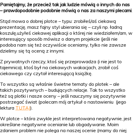
Pamiętajmy, że przecież tak jak ludzie mówią o innych do nas
– prawdopodobnie podobnie mówią o nas za naszymi plecami
.
Stąd mowa o dobrej plotce – typu: zrobiłeś/aś ciekawą
prezentację, masz fajny styl ubierania się – czyli np. ładną
koszulę,użyłeś ciekawej aplikacji o której nie wiedziałem/am, w
interesujący sposób mówisz o danym projekcie (jeśli nie
podoba nam się też oczywiście oceniamy, tylko nie zawsze
dzielimy się tą oceną z innymi.
Z prywatnych rzeczy, ktoś się przeprowadza (i nie jest to
tajemnica), ktoś był na ciekawych wakacjach, zrobił coś
ciekawego czy czytał interesującą książkę.
To wszystko są właśnie świetne tematy do plotek – ale
takich pozytywnych – budujących relacje. Tak to wszystko
też są plotki i nasze oceny – jeśli nauczymy się pozytywnie
postrzegać świat (polecam mój artykuł o nastawieniu (jego
lektura
TUTAJ
).
W plotce – która zwykle jest interpretowana negatywnie, jest
określane negatywne ocenianie lub obgadywanie. Moim
zdaniem problem nie polega na naszej ocenie (mamy do niej