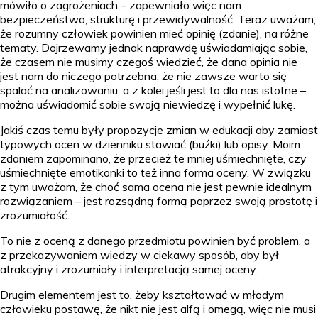
mówiło o zagrożeniach – zapewniało więc nam
bezpieczeństwo, strukturę i przewidywalność. Teraz uważam,
że rozumny człowiek powinien mieć opinię (zdanie), na różne
tematy. Dojrzewamy jednak naprawdę uświadamiając sobie,
że czasem nie musimy czegoś wiedzieć, że dana opinia nie
jest nam do niczego potrzebna, że nie zawsze warto się
spalać na analizowaniu, a z kolei jeśli jest to dla nas istotne –
można uświadomić sobie swoją niewiedzę i wypełnić lukę.
Jakiś czas temu były propozycje zmian w edukacji aby zamiast
typowych ocen w dzienniku stawiać (buźki) lub opisy. Moim
zdaniem zapominano, że przecież te mniej uśmiechnięte, czy
uśmiechnięte emotikonki to też inna forma oceny. W związku
z tym uważam, że choć sama ocena nie jest pewnie idealnym
rozwiązaniem – jest rozsądną formą poprzez swoją prostotę i
zrozumiałość.
To nie z oceną z danego przedmiotu powinien być problem, a
z przekazywaniem wiedzy w ciekawy sposób, aby był
atrakcyjny i zrozumiały i interpretacją samej oceny.
Drugim elementem jest to, żeby kształtować w młodym
człowieku postawę, że nikt nie jest alfą i omegą, więc nie musi