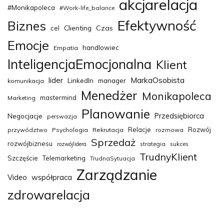
akcjarelacja
#Monikapoleca
#Work-life_balance
Efektywność
Biznes
Clienting
Czas
cel
Emocje
handlowiec
Empatia
InteligencjaEmocjonalna
Klient
MarkaOsobista
lider
LinkedIn
manager
komunikacja
Menedżer
Monikapoleca
mastermind
Marketing
Planowanie
Przedsiębiorca
Negocjacje
perswazja
Relacje
Rozwój
przywództwo
Psychologia
Rekrutacja
rozmowa
Sprzedaż
rozwójbiznesu
strategia
sukces
rozwójlidera
TrudnyKlient
Szczęście
Telemarketing
TrudnaSytuacja
Zarządzanie
Video
współpraca
zdrowarelacja