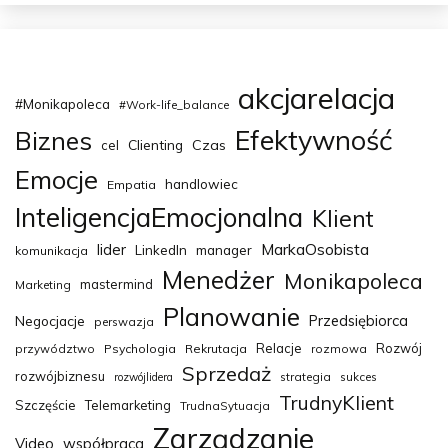
akcjarelacja
#Monikapoleca
#Work-life_balance
Efektywność
Biznes
Clienting
Czas
cel
Emocje
handlowiec
Empatia
InteligencjaEmocjonalna
Klient
MarkaOsobista
lider
LinkedIn
manager
komunikacja
Menedżer
Monikapoleca
mastermind
Marketing
Planowanie
Przedsiębiorca
Negocjacje
perswazja
Relacje
Rozwój
przywództwo
Psychologia
Rekrutacja
rozmowa
Sprzedaż
rozwójbiznesu
strategia
sukces
rozwójlidera
TrudnyKlient
Szczęście
Telemarketing
TrudnaSytuacja
Zarządzanie
Video
współpraca