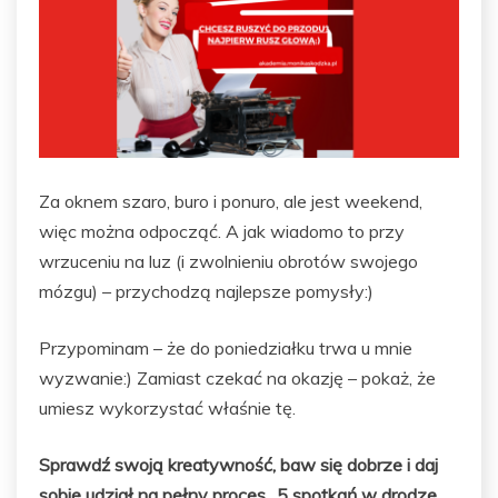
Za oknem szaro, buro i ponuro, ale jest weekend,
więc można odpocząć. A jak wiadomo to przy
wrzuceniu na luz (i zwolnieniu obrotów swojego
mózgu) – przychodzą najlepsze pomysły:)
Przypominam – że do poniedziałku trwa u mnie
wyzwanie:) Zamiast czekać na okazję – pokaż, że
umiesz wykorzystać właśnie tę.
Sprawdź swoją kreatywność, baw się dobrze i daj
sobie udział na pełny proces „5 spotkań w drodze