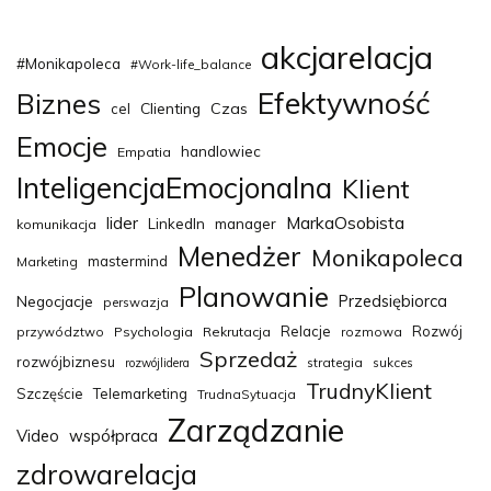
akcjarelacja
#Monikapoleca
#Work-life_balance
Efektywność
Biznes
Clienting
Czas
cel
Emocje
handlowiec
Empatia
InteligencjaEmocjonalna
Klient
MarkaOsobista
lider
LinkedIn
manager
komunikacja
Menedżer
Monikapoleca
mastermind
Marketing
Planowanie
Przedsiębiorca
Negocjacje
perswazja
Relacje
Rozwój
przywództwo
Psychologia
Rekrutacja
rozmowa
Sprzedaż
rozwójbiznesu
strategia
sukces
rozwójlidera
TrudnyKlient
Szczęście
Telemarketing
TrudnaSytuacja
Zarządzanie
Video
współpraca
zdrowarelacja