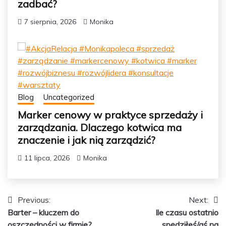
zadbać?
7 sierpnia, 2026
Monika
Blog
Uncategorized
Marker cenowy w praktyce sprzedaży i
zarządzania. Dlaczego kotwica ma
znaczenie i jak nią zarządzić?
11 lipca, 2026
Monika
Nawigacja
Previous:
Next:
Barter – kluczem do
Ile czasu ostatnio
wpisu
oszczędności w firmie?
spędziłeś/aś na