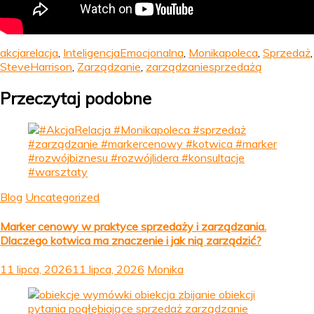
akcjarelacja
,
InteligencjaEmocjonalna
,
Monikapoleca
,
Sprzedaż
,
SteveHarrison
,
Zarządzanie
,
zarządzaniesprzedażą
Przeczytaj podobne
Blog
Uncategorized
Marker cenowy w praktyce sprzedaży i zarządzania.
Dlaczego kotwica ma znaczenie i jak nią zarządzić?
11 lipca, 2026
11 lipca, 2026
Monika