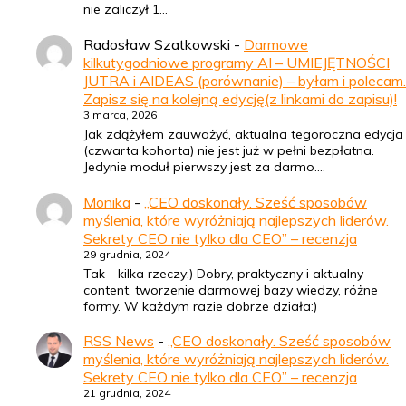
nie zaliczył 1…
Radosław Szatkowski
-
Darmowe
kilkutygodniowe programy AI – UMIEJĘTNOŚCI
JUTRA i AIDEAS (porównanie) – byłam i polecam.
Zapisz się na kolejną edycję(z linkami do zapisu)!
3 marca, 2026
Jak zdążyłem zauważyć, aktualna tegoroczna edycja
(czwarta kohorta) nie jest już w pełni bezpłatna.
Jedynie moduł pierwszy jest za darmo.…
Monika
-
„CEO doskonały. Sześć sposobów
myślenia, które wyróżniają najlepszych liderów.
Sekrety CEO nie tylko dla CEO” – recenzja
29 grudnia, 2024
Tak - kilka rzeczy:) Dobry, praktyczny i aktualny
content, tworzenie darmowej bazy wiedzy, różne
formy. W każdym razie dobrze działa:)
RSS News
-
„CEO doskonały. Sześć sposobów
myślenia, które wyróżniają najlepszych liderów.
Sekrety CEO nie tylko dla CEO” – recenzja
21 grudnia, 2024