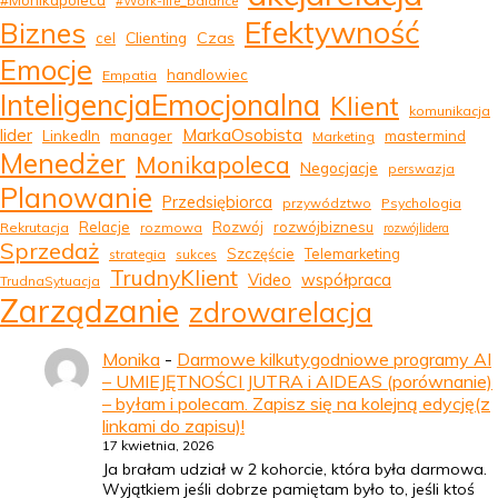
#Monikapoleca
#Work-life_balance
Efektywność
Biznes
Clienting
Czas
cel
Emocje
handlowiec
Empatia
InteligencjaEmocjonalna
Klient
komunikacja
MarkaOsobista
lider
LinkedIn
manager
mastermind
Marketing
Menedżer
Monikapoleca
Negocjacje
perswazja
Planowanie
Przedsiębiorca
przywództwo
Psychologia
Relacje
Rozwój
rozwójbiznesu
Rekrutacja
rozmowa
rozwójlidera
Sprzedaż
Szczęście
Telemarketing
strategia
sukces
TrudnyKlient
Video
współpraca
TrudnaSytuacja
Zarządzanie
zdrowarelacja
Monika
-
Darmowe kilkutygodniowe programy AI
– UMIEJĘTNOŚCI JUTRA i AIDEAS (porównanie)
– byłam i polecam. Zapisz się na kolejną edycję(z
linkami do zapisu)!
17 kwietnia, 2026
Ja brałam udział w 2 kohorcie, która była darmowa.
Wyjątkiem jeśli dobrze pamiętam było to, jeśli ktoś