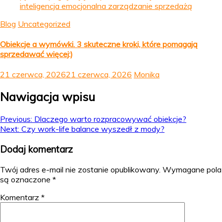
Blog
Uncategorized
Obiekcje a wymówki. 3 skuteczne kroki, które pomagają
sprzedawać więcej:)
21 czerwca, 2026
21 czerwca, 2026
Monika
Nawigacja wpisu
Previous:
Dlaczego warto rozpracowywać obiekcje?
Next:
Czy work-life balance wyszedł z mody?
Dodaj komentarz
Twój adres e-mail nie zostanie opublikowany.
Wymagane pola
są oznaczone
*
Komentarz
*