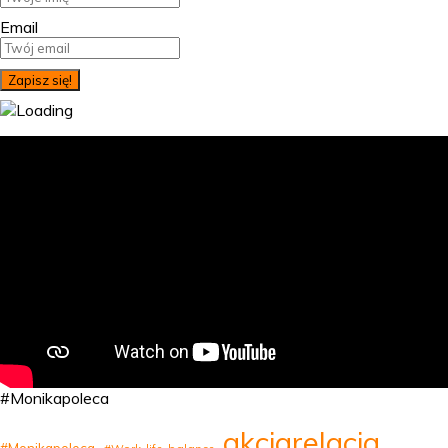
Email
#Monikapoleca
akcjarelacja