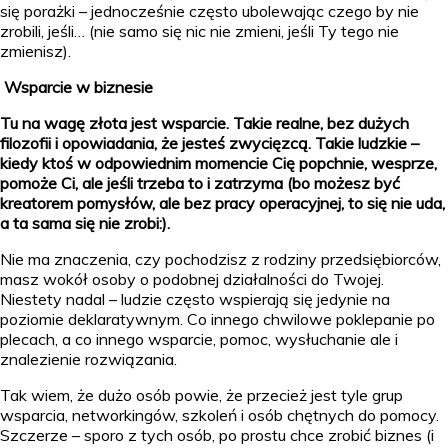
się porażki – jednocześnie często ubolewając czego by nie
zrobili, jeśli… (nie samo się nic nie zmieni, jeśli Ty tego nie
zmienisz).
Wsparcie w biznesie
Tu na wagę złota jest wsparcie. Takie realne, bez dużych
filozofii i opowiadania, że jesteś zwycięzcą. Takie ludzkie –
kiedy ktoś w odpowiednim momencie Cię popchnie, wesprze,
pomoże Ci, ale jeśli trzeba to i zatrzyma (bo możesz być
kreatorem pomysłów, ale bez pracy operacyjnej, to się nie uda,
a ta sama się nie zrobi:).
Nie ma znaczenia, czy pochodzisz z rodziny przedsiębiorców,
masz wokół osoby o podobnej działalności do Twojej.
Niestety nadal – ludzie często wspierają się jedynie na
poziomie deklaratywnym. Co innego chwilowe poklepanie po
plecach, a co innego wsparcie, pomoc, wysłuchanie ale i
znalezienie rozwiązania.
Tak wiem, że dużo osób powie, że przecież jest tyle grup
wsparcia, networkingów, szkoleń i osób chętnych do pomocy.
Szczerze – sporo z tych osób, po prostu chce zrobić biznes (i