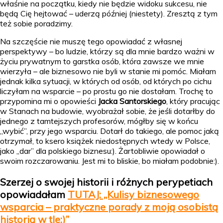
właśnie na początku, kiedy nie będzie widoku sukcesu, nie
będą Cię hejtować – uderzą później (niestety). Zresztą z tym
też sobie poradzimy.
Na szczęście nie muszę tego opowiadać z własnej
perspektywy – bo ludzie, którzy są dla mnie bardzo ważni w
życiu prywatnym to garstka osób, która zawsze we mnie
wierzyła – ale biznesowo nie byli w stanie mi pomóc. Miałam
jednak kilka sytuacji, w których od osób, od których po cichu
liczyłam na wsparcie – po prostu go nie dostałam. Trochę to
przypomina mi o opowieści
Jacka Santorskiego
, który pracując
w Stanach na budowie, wyobrażał sobie, że jeśli dotarłby do
jednego z tamtejszych profesorów, mógłby się w końcu
„wybić”, przy jego wsparciu. Dotarł do takiego, ale pomoc jaką
otrzymał, to ksero książek niedostępnych wtedy w Polsce,
jako „dar” dla polskiego biznesu:). Żartobliwie opowiadał o
swoim rozczarowaniu. Jest mi to bliskie, bo miałam podobnie:).
Szerzej o swojej historii i różnych perypetiach
opowiadałam
TUTAJ: „Kulisy biznesowego
wsparcia – praktyczne porady z moją osobistą
historią w tle:)”