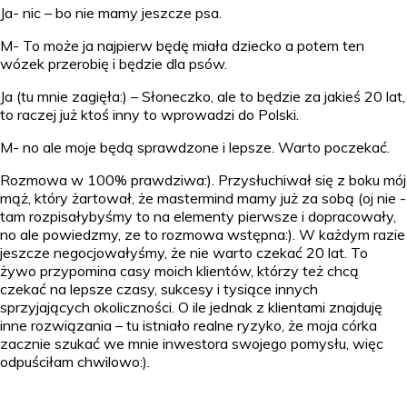
Ja- nic – bo nie mamy jeszcze psa.
M- To może ja najpierw będę miała dziecko a potem ten
wózek przerobię i będzie dla psów.
Ja (tu mnie zagięła:) – Słoneczko, ale to będzie za jakieś 20 lat,
to raczej już ktoś inny to wprowadzi do Polski.
M- no ale moje będą sprawdzone i lepsze. Warto poczekać.
Rozmowa w 100% prawdziwa:). Przysłuchiwał się z boku mój
mąż, który żartował, że mastermind mamy już za sobą (oj nie -
tam rozpisałybyśmy to na elementy pierwsze i dopracowały,
no ale powiedzmy, ze to rozmowa wstępna:). W każdym razie
jeszcze negocjowałyśmy, że nie warto czekać 20 lat. To
żywo przypomina casy moich klientów, którzy też chcą
czekać na lepsze czasy, sukcesy i tysiące innych
sprzyjających okoliczności. O ile jednak z klientami znajduję
inne rozwiązania – tu istniało realne ryzyko, że moja córka
zacznie szukać we mnie inwestora swojego pomysłu, więc
odpuściłam chwilowo:).