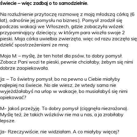
świecie – więc zadbaj o to samodzielnie.
Na rozluźnienie przytoczę rozmowę z moją młodszą córką (6
lat), odnośnie jej pomysłu na biznes:). Pomysł zrodził się
podczas wakacji we Włoszech, gdzie zobaczyła wózek
przypominający dziecięcy, w którym para wiozła swoje 2
pieski. Moja córka uwielbia zwierzęta, więc od razu zaczęła się
dzielić spostrzeżeniami ze mną:
Moja M: – myślę, że ten hotel dla psów, to dobry pomysł.
Zobacz Pani wozi te pieski, pewnie chciałaby, żebym się nimi
dobrze zaopiekowała.
Ja: – To świetny pomysł, bo na pewno u Ciebie miałyby
najlepiej na świecie. No ale wiesz, że wtedy sama nie
wyjeżdżałabyś na urlop w wakacje, bo musiałabyś się nimi
opiekować?
M- Jakoś przeżyję. To dobry pomysł (ciągnęła niezrażona).
Myślę też, że takich wózków nie ma u nas, a ja zrobiłaby
lepsze.
Ja- Rzeczywiście, nie widziałam. A co miałyby więcej?