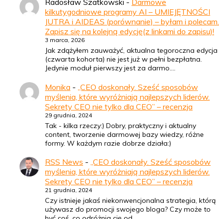
Radosław Szatkowski
-
Darmowe
kilkutygodniowe programy AI – UMIEJĘTNOŚCI
JUTRA i AIDEAS (porównanie) – byłam i polecam.
Zapisz się na kolejną edycję(z linkami do zapisu)!
3 marca, 2026
Jak zdążyłem zauważyć, aktualna tegoroczna edycja
(czwarta kohorta) nie jest już w pełni bezpłatna.
Jedynie moduł pierwszy jest za darmo.…
Monika
-
„CEO doskonały. Sześć sposobów
myślenia, które wyróżniają najlepszych liderów.
Sekrety CEO nie tylko dla CEO” – recenzja
29 grudnia, 2024
Tak - kilka rzeczy:) Dobry, praktyczny i aktualny
content, tworzenie darmowej bazy wiedzy, różne
formy. W każdym razie dobrze działa:)
RSS News
-
„CEO doskonały. Sześć sposobów
myślenia, które wyróżniają najlepszych liderów.
Sekrety CEO nie tylko dla CEO” – recenzja
21 grudnia, 2024
Czy istnieje jakaś niekonwencjonalna strategia, którą
używasz do promocji swojego bloga? Czy może to
być coś, co odróżnia cię od…