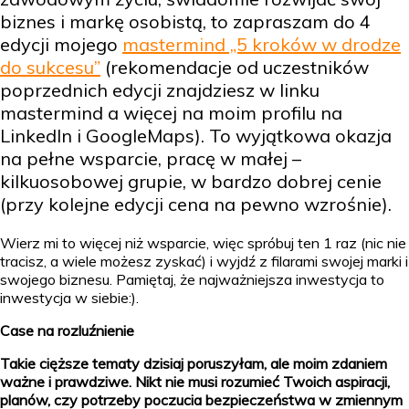
biznes i markę osobistą, to zapraszam do 4
edycji mojego
mastermind „5 kroków w drodze
do sukcesu”
(rekomendacje od uczestników
poprzednich edycji znajdziesz w linku
mastermind a więcej na moim profilu na
LinkedIn i GoogleMaps). To wyjątkowa okazja
na pełne wsparcie, pracę w małej –
kilkuosobowej grupie, w bardzo dobrej cenie
(przy kolejne edycji cena na pewno wzrośnie).
Wierz mi to więcej niż wsparcie, więc spróbuj ten 1 raz (nic nie
tracisz, a wiele możesz zyskać) i wyjdź z filarami swojej marki i
swojego biznesu. Pamiętaj, że najważniejsza inwestycja to
inwestycja w siebie:).
Case na rozluźnienie
Takie cięższe tematy dzisiaj poruszyłam, ale moim zdaniem
ważne i prawdziwe. Nikt nie musi rozumieć Twoich aspiracji,
planów, czy potrzeby poczucia bezpieczeństwa w zmiennym