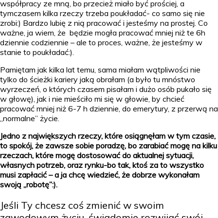
współpracy ze mną, bo przecież miało być prościej, a
tymczasem kilka rzeczy trzeba poukładać- co samo się nie
zrobi:) Bardzo lubię z nią pracować i jesteśmy na prostej. Co
ważne, ja wiem, że będzie mogła pracować mniej niż te 6h
dziennie codziennie – ale to proces, ważne, że jesteśmy w
stanie to poukładać:).
Pamiętam jak kilka lat temu, sama miałam wątpliwości nie
tylko do ścieżki kariery jaką obrałam (a było tu mnóstwo
wyrzeczeń, o których czasem pisałam i dużo osób pukało się
w głowę), jak i nie mieściło mi się w głowie, by chcieć
pracować mniej niż 6-7 h dziennie, do emerytury, z przerwą na
„normalne” życie.
Jedno z największych rzeczy, które osiągnęłam w tym czasie,
to spokój, że zawsze sobie poradzę, bo zarabiać mogę na kilku
rzeczach, które mogę dostosować do aktualnej sytuacji,
własnych potrzeb, oraz rynku-bo tak, ktoś za to wszystko
musi zapłacić – a ja chcę wiedzieć, że dobrze wykonałam
swoją „robotę”:).
Jeśli Ty chcesz coś zmienić w swoim
zawodowym życiu, świadomie rozwijać swój