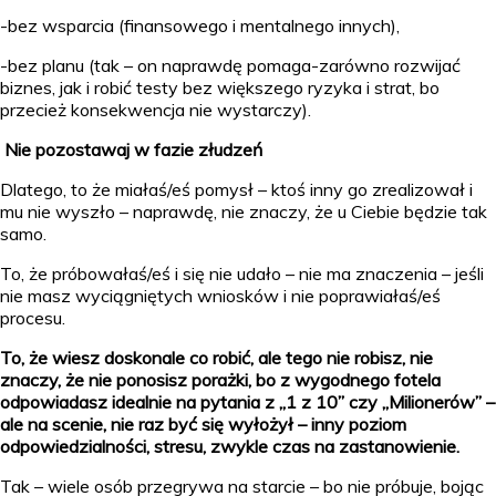
-bez wsparcia (finansowego i mentalnego innych),
-bez planu (tak – on naprawdę pomaga-zarówno rozwijać
biznes, jak i robić testy bez większego ryzyka i strat, bo
przecież konsekwencja nie wystarczy).
Nie pozostawaj w fazie złudzeń
Dlatego, to że miałaś/eś pomysł – ktoś inny go zrealizował i
mu nie wyszło – naprawdę, nie znaczy, że u Ciebie będzie tak
samo.
To, że próbowałaś/eś i się nie udało – nie ma znaczenia – jeśli
nie masz wyciągniętych wniosków i nie poprawiałaś/eś
procesu.
To, że wiesz doskonale co robić, ale tego nie robisz, nie
znaczy, że nie ponosisz porażki, bo z wygodnego fotela
odpowiadasz idealnie na pytania z „1 z 10” czy „Milionerów” –
ale na scenie, nie raz być się wyłożył – inny poziom
odpowiedzialności, stresu, zwykle czas na zastanowienie.
Tak – wiele osób przegrywa na starcie – bo nie próbuje, bojąc