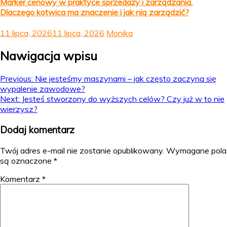
Marker cenowy w praktyce sprzedaży i zarządzania.
Dlaczego kotwica ma znaczenie i jak nią zarządzić?
11 lipca, 2026
11 lipca, 2026
Monika
Nawigacja wpisu
Previous:
Nie jesteśmy maszynami – jak często zaczyna się
wypalenie zawodowe?
Next:
Jesteś stworzony do wyższych celów? Czy już w to nie
wierzysz?
Dodaj komentarz
Twój adres e-mail nie zostanie opublikowany.
Wymagane pola
są oznaczone
*
Komentarz
*