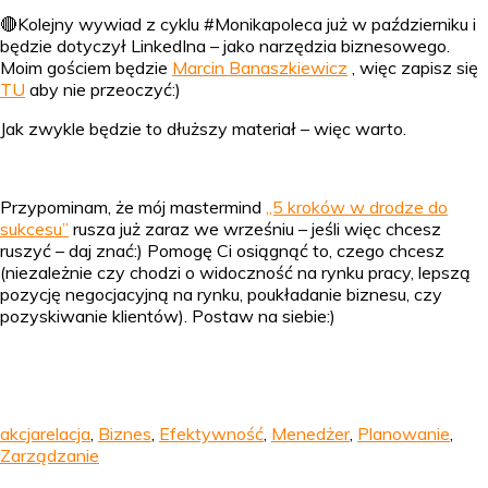
🔴Kolejny wywiad z cyklu #Monikapoleca już w październiku i
będzie dotyczył LinkedIna – jako narzędzia biznesowego.
Moim gościem będzie
Marcin Banaszkiewicz
, więc zapisz się
TU
aby nie przeoczyć:)
Jak zwykle będzie to dłuższy materiał – więc warto.
Przypominam, że mój mastermind
„5 kroków w drodze do
sukcesu”
rusza już zaraz we wrześniu – jeśli więc chcesz
ruszyć – daj znać:) Pomogę Ci osiągnąć to, czego chcesz
(niezależnie czy chodzi o widoczność na rynku pracy, lepszą
pozycję negocjacyjną na rynku, poukładanie biznesu, czy
pozyskiwanie klientów). Postaw na siebie:)
akcjarelacja
,
Biznes
,
Efektywność
,
Menedżer
,
Planowanie
,
Zarządzanie