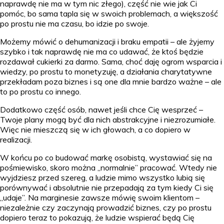
naprawdę nie ma w tym nic złego), część nie wie jak Ci
pomóc, bo sama tapla się w swoich problemach, a większość
po prostu nie ma czasu, bo idzie po swoje.
Możemy mówić o dehumanizacji i braku empatii – ale żyjemy
szybko i tak naprawdę nie ma co udawać, że ktoś będzie
rozdawał cukierki za darmo. Sama, choć daję ogrom wsparcia i
wiedzy, po prostu to monetyzuję, a działania charytatywne
przekładam poza biznes i są one dla mnie bardzo ważne – ale
to po prostu co innego.
Dodatkowo część osób, nawet jeśli chce Cię wesprzeć –
Twoje plany mogą być dla nich abstrakcyjne i niezrozumiałe.
Więc nie mieszczą się w ich głowach, a co dopiero w
realizacji.
W końcu po co budować markę osobistą, wystawiać się na
pośmiewisko, skoro można „normalnie” pracować. Wtedy nie
wyjdziesz przed szereg, a ludzie mimo wszystko lubią się
porównywać i absolutnie nie przepadają za tym kiedy Ci się
„udaje”. Na marginesie zawsze mówię swoim klientom –
niezależnie czy zaczynają prowadzić biznes, czy po prostu
dopiero teraz to pokazują, że ludzie wspierać będą Cię