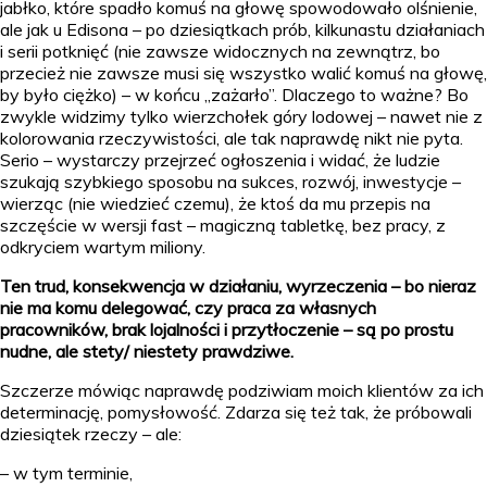
jabłko, które spadło komuś na głowę spowodowało olśnienie,
ale jak u Edisona – po dziesiątkach prób, kilkunastu działaniach
i serii potknięć (nie zawsze widocznych na zewnątrz, bo
przecież nie zawsze musi się wszystko walić komuś na głowę,
by było ciężko) – w końcu „zażarło”. Dlaczego to ważne? Bo
zwykle widzimy tylko wierzchołek góry lodowej – nawet nie z
kolorowania rzeczywistości, ale tak naprawdę nikt nie pyta.
Serio – wystarczy przejrzeć ogłoszenia i widać, że ludzie
szukają szybkiego sposobu na sukces, rozwój, inwestycje –
wierząc (nie wiedzieć czemu), że ktoś da mu przepis na
szczęście w wersji fast – magiczną tabletkę, bez pracy, z
odkryciem wartym miliony.
Ten trud, konsekwencja w działaniu, wyrzeczenia – bo nieraz
nie ma komu delegować, czy praca za własnych
pracowników, brak lojalności i przytłoczenie – są po prostu
nudne, ale stety/ niestety prawdziwe.
Szczerze mówiąc naprawdę podziwiam moich klientów za ich
determinację, pomysłowość. Zdarza się też tak, że próbowali
dziesiątek rzeczy – ale:
– w tym terminie,