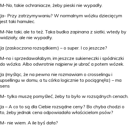
M-No, takie ochraniacze, żeby pieski nie wypadły.
Ja- Przy zatrzymywaniu? W normalnym wózku dziecięcym
jest taki hamulec.
M-Nie taki, ale to też. Taka budka zapinana z siatki, wtedy by
widziały, ale nie wypadły.
Ja (zaskoczona rozsądkiem:) – o super. I co jeszcze?
M-no i sprzedawałabym, im jeszcze sukieneczki i spódniczki
do wózka. Albo odwrotnie najpierw je ubrać a potem wózek.
Ja (myśląc, że na pewno nie rozmawiam o crosselingu i
upsellingu w domu, a tu córka logicznie to pociągnęła:) – ma
sens
M- tylko muszę pomyśleć, żeby to było w rozsądnych cenach.
Ja – A co to są dla Ciebie rozsądne ceny? Bo chyba chodzi o
to, żeby jednak cena odpowiadała właścicielom psów?
M- nie wiem. A ile byś dała?