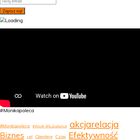
#Monikapoleca
akcjarelacja
#Monikapoleca
#Work-life_balance
Efektywność
Biznes
Clienting
Czas
cel