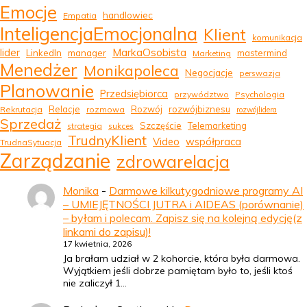
Emocje
handlowiec
Empatia
InteligencjaEmocjonalna
Klient
komunikacja
MarkaOsobista
lider
LinkedIn
manager
mastermind
Marketing
Menedżer
Monikapoleca
Negocjacje
perswazja
Planowanie
Przedsiębiorca
przywództwo
Psychologia
Relacje
Rozwój
rozwójbiznesu
Rekrutacja
rozmowa
rozwójlidera
Sprzedaż
Szczęście
Telemarketing
strategia
sukces
TrudnyKlient
Video
współpraca
TrudnaSytuacja
Zarządzanie
zdrowarelacja
Monika
-
Darmowe kilkutygodniowe programy AI
– UMIEJĘTNOŚCI JUTRA i AIDEAS (porównanie)
– byłam i polecam. Zapisz się na kolejną edycję(z
linkami do zapisu)!
17 kwietnia, 2026
Ja brałam udział w 2 kohorcie, która była darmowa.
Wyjątkiem jeśli dobrze pamiętam było to, jeśli ktoś
nie zaliczył 1…