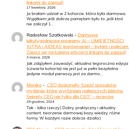
linkami do zapisu)!
17 kwietnia, 2026
Ja brałam udział w 2 kohorcie, która była darmowa.
Wyjątkiem jeśli dobrze pamiętam było to, jeśli ktoś
nie zaliczył 1…
Radosław Szatkowski
-
Darmowe
kilkutygodniowe programy AI – UMIEJĘTNOŚCI
JUTRA i AIDEAS (porównanie) – byłam i polecam.
Zapisz się na kolejną edycję(z linkami do zapisu)!
3 marca, 2026
Jak zdążyłem zauważyć, aktualna tegoroczna edycja
(czwarta kohorta) nie jest już w pełni bezpłatna.
Jedynie moduł pierwszy jest za darmo.…
Monika
-
„CEO doskonały. Sześć sposobów
myślenia, które wyróżniają najlepszych liderów.
Sekrety CEO nie tylko dla CEO” – recenzja
29 grudnia, 2024
Tak - kilka rzeczy:) Dobry, praktyczny i aktualny
content, tworzenie darmowej bazy wiedzy, różne
formy. W każdym razie dobrze działa:)