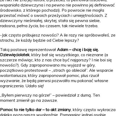
wspaniała dziewczyna i na pewno nie powinno jej definiować
środowisko, z którego pochodzi). Po powrocie nie mogła
przestać mówić o swoich przeżyciach i umiejętnościach. Z
dziewczyny nieśmiałej, skrytej, stała się pewna siebie,
radosna, pełna życia, bo czasem, tak niewiele trzeba.
-Jak często próbujesz nowości? A ile razy nie spróbowałeś, ze
strachu, że każdy będzie od Ciebie lepszy?
Taką postawę reprezentował
Adam – chcę i boję się.
Dziewięciolatek
, który bał się wszystkiego, co nieznane (a
szczerze mówiąc, kto z nas chce być najgorszy? I nie boi się
nowości?). Gdy zaproponowano mu wyjazd w góry,
początkowo protestował – „strach go obleciał”. Ale wsparcie
wolontariusza, który zaproponował pomoc, plus rzucił
wyzwanie, że będą pierwsi pozwoliło mu pokonać własne
ograniczenia. Udało się!
„Byłem pierwszy na górze!” – powiedział z dumą. Ten
moment zmienił go na zawsze.
Pomoc to nie tylko dar – to akt zmiany
, który często wykracza
daleko poza naszą wyobraźnię. Pomagając jednej osobie,