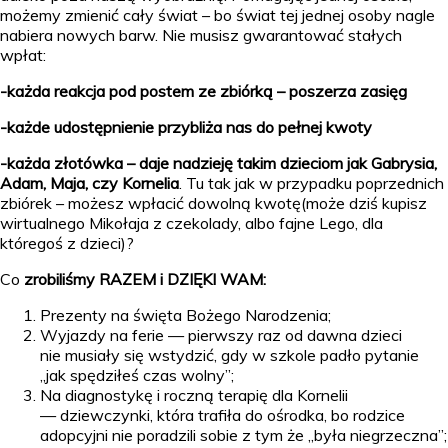
możemy zmienić cały świat – bo świat tej jednej osoby nagle
nabiera nowych barw. Nie musisz gwarantować stałych
wpłat:
-każda reakcja pod postem ze zbiórką – poszerza zasięg
-każde udostępnienie przybliża nas do pełnej kwoty
-każda złotówka – daje nadzieję takim dzieciom jak Gabrysia,
Adam, Maja, czy Kornelia
. Tu tak jak w przypadku poprzednich
zbiórek – możesz wpłacić dowolną kwotę(może dziś kupisz
wirtualnego Mikołaja z czekolady, albo fajne Lego, dla
któregoś z dzieci)?
Co
zrobiliśmy RAZEM i DZIĘKI WAM:
Prezenty na święta Bożego Narodzenia;
Wyjazdy na ferie — pierwszy raz od dawna dzieci
nie musiały się wstydzić, gdy w szkole padło pytanie
„jak spędziłeś czas wolny”;
Na diagnostykę i roczną terapię dla Kornelii
— dziewczynki, która trafiła do ośrodka, bo rodzice
adopcyjni nie poradzili sobie z tym że „była niegrzeczna”;