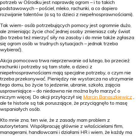
potrzeb w Ośrodku jest naprawdę ogrom – i to takich
podstawowych – pościel, mleko, rachunki, a co dopiero
rozwijanie talentów (a są to dzieci z niepełnosprawnościami).
Tak wiem- osób potrzebujących pomocy jest ogromnie dużo,
ale zmieniając życie choć jednej osoby zmieniasz cały świat
(bo trzeba też mierzyć siły na zasoby i do mnie także zgłasza
się ogrom osób w trudnych sytuacjach – jednak trzeba
wybierać).
Akcja pomocowa trwa nieprzerwanie od lutego, bo przecież
rachunki i potrzeby są tam stałe, a dzieci z
niepełnosprawnościami mają specjalne potrzeby, o czym nie
trzeba przekonywać. Pieniędzy nie wystarcza na utrzymanie
tego domu, bo życie to jedzenie, ubranie, szkoła, zajęcia
usprawniające – do niedawna nie można było marzyć o
niczym więcej. Do akcji przyłączył się
Marcin Banaszkiewicz
,
ale te historie są tak poruszające, że przyciągnęło to masę
wspaniałych osób.
Kto mnie zna, ten wie, że z zasady mam problem z
autorytetami. Współpracuję głównie z właścicielami firm,
managerami, handlowcami i działami HR i wiem, że każdy ma