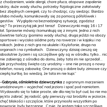
z chodzeniem, wiele alergii, chore płuca, atopowe zapalenie
skóry, duże wady słuchu, potrzeby fizjologiczne załatwiały
bez zbędnych ceregieli, czy to chodząc, czy siedząc. Bardzo
słabo mówiły, komunikowały się za pomocą półsłówek i
gestów. Wygląda na beznadziejną sytuację, zgodzisz
się? To przeczytaj jak jest teraz! Dziewczynki mają 16 i 17
lat. Sprawnie mówią i komunikują się z innymi. Jedna z nich
świetnie tańczy (pomimo wady słuchu), druga jeździ na obozy
sportowe i wyciska siódme poty na rowerze i w kajaku i na
rolkach. Jedna z nich gra na ukulele i Ksylofonie, druga na
organach i na cymbałach. Dziewczyny dzisiaj cieszą się
absolutnie życiem i są szczęśliwe gdy są w ośrodku, tylko… nic
nie zabierają z ośrodka do domu, żeby tata im nie sprzedał…
Jak przychodzą święta czy urodziny – one nie proszą o nowy
telefon, nową zabawkę. One proszą o dobre buty zimowe czy
ciepłą kurtkę, bo wiedzą, że tata im nie kupi.”
–
Gabrysia, ośmioletnia dziewczynka
z ogromnym marzeniem
urodzinowym – wyjechać nad jezioro i spać pod namiotem.
Wydawało się to takie proste, ale dla niej to był cud, bo nie ma
jej kto zabrać. Jej radość, gdy pierwszy raz brodziła w jeziorze,
chęć bliskości i szczęście, które przyniosła wszystkim po
powrocie, były bezcenne. „Czuję, że jestem taka szczęśliwa,