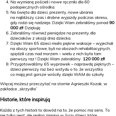
Na wymianę pościeli i nowe ręczniki dla 60
podopiecznych ośrodka.
Na święta dla dzieci, prezenty, nowe ubrania
na najbliższy czas i drobne wyjazdy podczas okresu,
gdy rodzi się nadzieja. Dzięki Wam zebraliśmy ponad
90
000 zł
! Dziękuję
Zebraliśmy również pieniądze na prezenty dla
dzieciaków z okazji dnia dziecka.
Dzięki Wam 65 dzieci miało piękne wakacje – wyjechali
na obozy sportowe, byli na obozach rehabilitacyjnych,
spędzili czas nad morzem – wielu z nich była tam
pierwszy raz ! Dzięki Wam zebraliśmy
120 000 zł!
Przygotowaliśmy 65 wyprawek – naprawdę pięknych –
dzieci pierwszy raz bez wstydu o to, że wszystko
co mają jest gorsze wróciły dzięki WAM do szkoły
Więcej możesz przeczytać na stornie Agnieszki Kozak, w
zakładce „skrzydła”
Historie, które inspirują
Każda z tych historii to dowód na to, że pomoc ma sens. To
nie tylko gest, ale realna zmiana w życiu dzieci, które