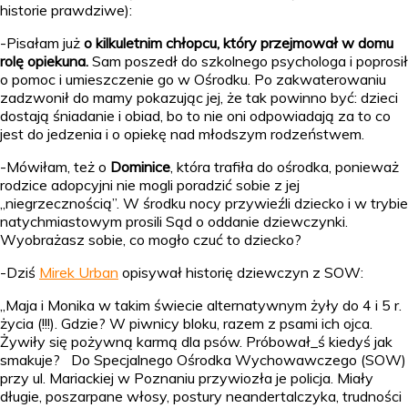
historie prawdziwe):
-Pisałam już
o kilkuletnim chłopcu, który przejmował w domu
rolę opiekuna.
Sam poszedł do szkolnego psychologa i poprosił
o pomoc i umieszczenie go w Ośrodku. Po zakwaterowaniu
zadzwonił do mamy pokazując jej, że tak powinno być: dzieci
dostają śniadanie i obiad, bo to nie oni odpowiadają za to co
jest do jedzenia i o opiekę nad młodszym rodzeństwem.
-Mówiłam, też o
Dominice
, która trafiła do ośrodka, ponieważ
rodzice adopcyjni nie mogli poradzić sobie z jej
„niegrzecznością”. W środku nocy przywieźli dziecko i w trybie
natychmiastowym prosili Sąd o oddanie dziewczynki.
Wyobrażasz sobie, co mogło czuć to dziecko?
-Dziś
Mirek Urban
opisywał historię dziewczyn z SOW:
„Maja i Monika w takim świecie alternatywnym żyły do 4 i 5 r.
życia (!!!). Gdzie? W piwnicy bloku, razem z psami ich ojca.
Żywiły się pożywną karmą dla psów. Próbował_ś kiedyś jak
smakuje? Do Specjalnego Ośrodka Wychowawczego (SOW)
przy ul. Mariackiej w Poznaniu przywiozła je policja. Miały
długie, poszarpane włosy, postury neandertalczyka, trudności