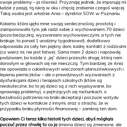
swoje problemy – ja również. Przyznaję jednak, że imponują mi
ludzie z pasją, tą iskrą w oku i chęcią zrobienia czegoś więcej.
Taką osoba jest właśnie Ania – dyrektor SOW w Poznaniu.
Kobieta, która ujęła mnie swoją serdecznością, prostotą i
zaimponowała tym, jak radzi sobie z wychowaniem 70 dzieci
(poza bieżączką, wyzwaniami wychowawczymi, a tych nie
brakuje, to ponad 1 urodziny tygodniowo!), dodatkowo
odpowiada za cały ten piękny dom, kadrę, kontakt z rodzicami
(co wierz mi, nie jest łatwe). Sama mam 2 dzieci i naprawdę
podziwiam, bo każde z „jej” dzieci przeszło drogę, którą nam
dorosłym w głowach się nie mieszczą. Tym bardziej, że Ania
nie opowiada o cukierkowych wieczorach planszówkowych i
lepieniu pierniczków – ale o prawdziwych wyzwaniach z
dysfunkcjami dzieci i terapiach szkolnych (które są
nieskuteczne, bo to jej dzieci są z nich wypisywane, bo
sprawiają problemy), o piętrzących się rachunkach, o
bezsilności patrzenia na braki akceptacji i poczucie wstydu
tych dzieci w kontakcie z innymi, oraz o strachu, że w
przypadku braku płynności finansowej – zamkną ten dom.
Opowiem Ci teraz kilka historii tych dzieci, abyś mógła/a
poczuć przez chwilę to co ja
(imiona dzieci są zmienione, ale