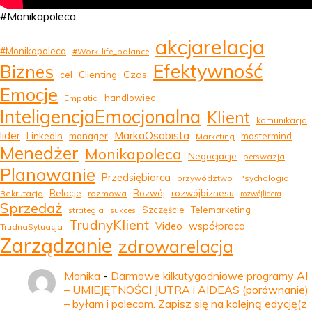
#Monikapoleca
akcjarelacja
#Monikapoleca
#Work-life_balance
Efektywność
Biznes
Clienting
Czas
cel
Emocje
handlowiec
Empatia
InteligencjaEmocjonalna
Klient
komunikacja
MarkaOsobista
lider
LinkedIn
manager
mastermind
Marketing
Menedżer
Monikapoleca
Negocjacje
perswazja
Planowanie
Przedsiębiorca
przywództwo
Psychologia
Relacje
Rozwój
rozwójbiznesu
Rekrutacja
rozmowa
rozwójlidera
Sprzedaż
Szczęście
Telemarketing
strategia
sukces
TrudnyKlient
Video
współpraca
TrudnaSytuacja
Zarządzanie
zdrowarelacja
Monika
-
Darmowe kilkutygodniowe programy AI
– UMIEJĘTNOŚCI JUTRA i AIDEAS (porównanie)
– byłam i polecam. Zapisz się na kolejną edycję(z