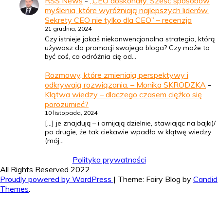
RSS News
-
„CEO doskonały. Sześć sposobów
myślenia, które wyróżniają najlepszych liderów.
Sekrety CEO nie tylko dla CEO” – recenzja
21 grudnia, 2024
Czy istnieje jakaś niekonwencjonalna strategia, którą
używasz do promocji swojego bloga? Czy może to
być coś, co odróżnia cię od…
Rozmowy, które zmieniają perspektywy i
odkrywają rozwiązania. – Monika SKRODZKA
-
Klątwa wiedzy – dlaczego czasem ciężko się
porozumieć?
10 listopada, 2024
[…] je znajdują – i omijają dzielnie, stawiając na bajki)/
po drugie, że tak ciekawie wpadła w klątwę wiedzy
(mój…
Polityka prywatności
All Rights Reserved 2022.
Proudly powered by WordPress
|
Theme: Fairy Blog by
Candid
Themes
.