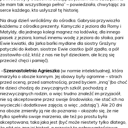
że mam tak wszystkiego pełno” – powiedziała, chwytając za
serce każdego, kto usłyszał tę historię.
Na drugi dzień wróciliśmy do ośrodka. Gabrysia przywiozła
każdemu z ośrodka prezenty. Kamyczki z jeziora dla Romy i
Matyldy, dla jednego kolegi magnez na lodówkę, dla innego
piasek z jeziora, komuś innemu wodę z jeziora do słoika, pani
Ewie kwiatki, dla Jarka bańki mydlane dla siostry Grażyny
patyczki do ikeban, siostrze Ewie ciastko (pół zjadła, a pół
zostawiła-cóż, któż z nas nie był dzieckiem, ale liczą się
przecież chęci i pamięć).
–
Szesnastoletnia Agnieszka
(w normie intelektualnej), która
marzyła o obozie konnym. Jej obawy były ogromne – strach
przed oceną, przed samotnością, przed byciem „inną”(bo choć
te dzieci chodzą do zwyczajnych szkół, pochodzą z
niezwyczajnych rodzin, a więc trudno znaleźć im przyjaciół,
nie są akceptowane przez swoje środowisko, nie stać ich na
wycieczki i dodatkowe zajęcia, a więc „odstają”). Ale 20 dni
na obozie zmieniły ją nie do poznania – okazało się, że nie
tylko spełniła swoje marzenia, ale też po prostu była
akceptowana, taka jaka jest (być może niestety tylko dlatego,
że nikt nie zna jej historii, a przecież to pełnowartościowa,