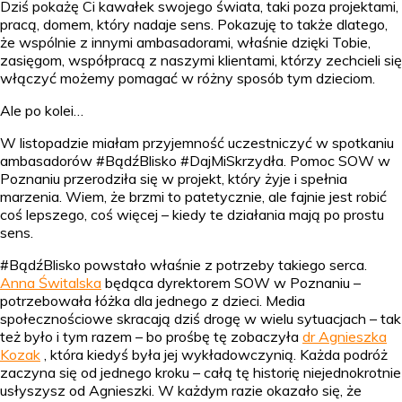
Dziś pokażę Ci kawałek swojego świata, taki poza projektami,
pracą, domem, który nadaje sens. Pokazuję to także dlatego,
że wspólnie z innymi ambasadorami, właśnie dzięki Tobie,
zasięgom, współpracą z naszymi klientami, którzy zechcieli się
włączyć możemy pomagać w różny sposób tym dzieciom.
Ale po kolei…
W listopadzie miałam przyjemność uczestniczyć w spotkaniu
ambasadorów #BądźBlisko #DajMiSkrzydła. Pomoc SOW w
Poznaniu przerodziła się w projekt, który żyje i spełnia
marzenia. Wiem, że brzmi to patetycznie, ale fajnie jest robić
coś lepszego, coś więcej – kiedy te działania mają po prostu
sens.
#BądźBlisko powstało właśnie z potrzeby takiego serca.
Anna Świtalska
będąca dyrektorem SOW w Poznaniu –
potrzebowała łóżka dla jednego z dzieci. Media
społecznościowe skracają dziś drogę w wielu sytuacjach – tak
też było i tym razem – bo prośbę tę zobaczyła
dr Agnieszka
Kozak
, która kiedyś była jej wykładowczynią. Każda podróż
zaczyna się od jednego kroku – całą tę historię niejednokrotnie
usłyszysz od Agnieszki. W każdym razie okazało się, że