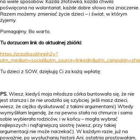
na wiele sposobów. Każda złotówka, każda chwila
poświęcona na wolontariat, każde dobre słowo ma znaczenie.
Razem możemy zmieniać życie dzieci – i świat, w którym
żyjemy.
Pomagajmy. Bo warto.
Tu dorzucam link do aktualnej zbiórki:
https://zrzutka.pl/nnph2y?
utm_medium=social&utm_source=linkedin&utm_campaign=shar
Tu dzieci z SOW, dziękują Ci za każą wpłatę:
PS.
Wiesz, kiedyś moja młodsza córka buntowała się, że nie
jest starsza i że nie urodziła się szybciej. Jeśli masz dzieci,
wiesz, że ciężko dyskutować z takimi argumentami:) Wtedy
wymyśliłam legendę, że na pewno stała na chmurce i sama
sobie wybierała rodziców, i w końcu – mogła wybrać
najlepszych i najfajniejszą siostrę (wiesz, przy takiej
argumentacji nie może narzekać:). W każdym razie, już na
poważnie, po wysłuchaniu historii Ani, ostatnio prostowałam,