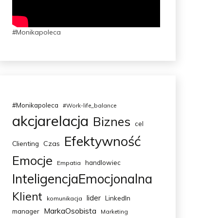
#Monikapoleca
#Monikapoleca
#Work-life_balance
akcjarelacja
Biznes
cel
Efektywność
Clienting
Czas
Emocje
handlowiec
Empatia
InteligencjaEmocjonalna
Klient
lider
LinkedIn
komunikacja
MarkaOsobista
manager
Marketing