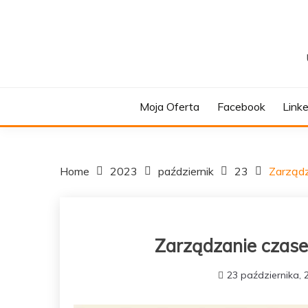
Skip
to
content
Moja Oferta
Facebook
Link
Home
2023
październik
23
Zarządz
Zarządzanie czase
23 października, 