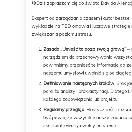
🔴Dziś zapraszam cię do świata Davida Allena:
Ekspert od zarządzania czasem i autor bestsel
wykładzie na TED omawia kluczowe strategie 
zwiększania poziomu stresu.
Zasada „Umieść to poza swoją głową”
– 
narzędziem do przechowywania wszystki
powinniśmy przenieść te informacje do z
naszemu umysłowi uwolnić się od ciągłeg
Definiowanie następnych kroków
. Brak j
paraliżu analizy i prokrastynacji. Dlatego
każdego zobowiązania lub projektu.
Regularny przegląd
. Elastyczność i rozs
być pewni, że wszystkie nasze zadania s
skoncentrowany i wolny od stresu.