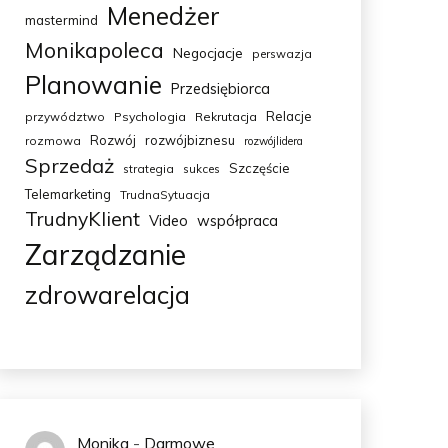
Menedżer
mastermind
Monikapoleca
Negocjacje
perswazja
Planowanie
Przedsiębiorca
Relacje
przywództwo
Psychologia
Rekrutacja
Rozwój
rozwójbiznesu
rozmowa
rozwójlidera
Sprzedaż
Szczęście
strategia
sukces
Telemarketing
TrudnaSytuacja
TrudnyKlient
Video
współpraca
Zarządzanie
zdrowarelacja
Monika
-
Darmowe