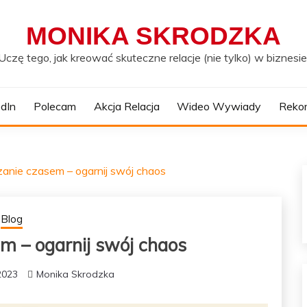
MONIKA SKRODZKA
Uczę tego, jak kreować skuteczne relacje (nie tylko) w biznesie
edIn
Polecam
Akcja Relacja
Wideo Wywiady
Reko
anie czasem – ogarnij swój chaos
Blog
m – ogarnij swój chaos
2023
Monika Skrodzka