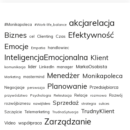
akcjarelacja
#Monikapoleca
#Work-life_balance
Efektywność
Biznes
Clienting
Czas
cel
Emocje
handlowiec
Empatia
InteligencjaEmocjonalna
Klient
MarkaOsobista
lider
LinkedIn
manager
komunikacja
Menedżer
Monikapoleca
mastermind
Marketing
Planowanie
Przedsiębiorca
Negocjacje
perswazja
Relacje
Rozwój
przywództwo
Psychologia
Rekrutacja
rozmowa
Sprzedaż
rozwójbiznesu
strategia
sukces
rozwójlidera
TrudnyKlient
Szczęście
Telemarketing
TrudnaSytuacja
Zarządzanie
Video
współpraca