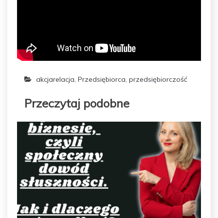
akcjarelacja
,
Przedsiębiorca
,
przedsiębiorczość
Przeczytaj podobne