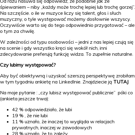
Od razu nasuwa się odpowiedź, że podobnie jak ze
śpiewaniem – niby „każdy może trochę lepiej lub trochę gorzej”.
Na szczęście. o ile w muzyce liczy się talent, głos i słuch
muzyczny, o tyle występować możemy dosłownie wszyscy.
Oczywiście warto się do tego odpowiednio przygotować – ale
o tym za chwilę.
W zależności od typu osobowości – jedni z nas lepiej czują się
na scenie i gdy wszystko kręci się wokół nich, inni
zdecydowanie preferują funkcję widza. To zupełnie naturalne.
Czy lubimy występować?
Aby być obiektywną i uzyskać szerszą perspektywę zrobiłam
w tym tygodniu ankietę na LinkedInie. Znajdziecie ją
TUTAJ
Na moje pytanie : „czy lubisz występować publicznie” póki co
(ankieta jeszcze trwa):
42 % odpowiedziało, że lubi
19 % , że nie lubi
11 % uznało, że inaczej to wygląda w relacjach
prywatnych, inaczej w zawodowych
28 % uznało, że to zależy.