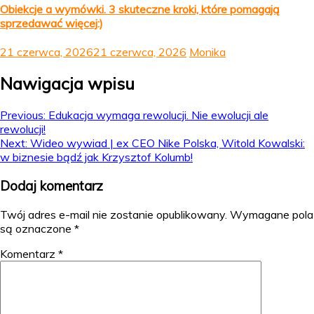
Obiekcje a wymówki. 3 skuteczne kroki, które pomagają
sprzedawać więcej:)
21 czerwca, 2026
21 czerwca, 2026
Monika
Nawigacja wpisu
Previous:
Edukacja wymaga rewolucji. Nie ewolucji ale
rewolucji!
Next:
Wideo wywiad | ex CEO Nike Polska, Witold Kowalski:
w biznesie bądź jak Krzysztof Kolumb!
Dodaj komentarz
Twój adres e-mail nie zostanie opublikowany.
Wymagane pola
są oznaczone
*
Komentarz
*