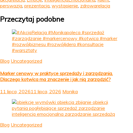
perswazja
,
prezentacja
,
wystąpienie
,
zdrowarelacja
Przeczytaj podobne
Blog
Uncategorized
Marker cenowy w praktyce sprzedaży i zarządzania.
Dlaczego kotwica ma znaczenie i jak nią zarządzić?
11 lipca, 2026
11 lipca, 2026
Monika
Blog
Uncategorized