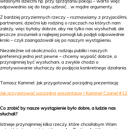
własnymi dziećmi np. przy sprzątaniu pokoju – warto więc
odpowiednio się do tego uzbroić… w mądre argumenty.
Z bardziej przyziemnych rzeczy – rozmawiamy z przyjaciółmi,
partnerami, dziećmi lub rodziną o rzeczach na których nam
zależy, więc byłoby dobrze, aby nie tylko nas wysłuchali, ale
jeszcze zrozumieli a najlepiej pomogli lub podjęli odpowiednie
kroki – czyli zaangażowali się po naszym wystąpieniu.
Niezależnie od okoliczności, rodzaju publiki i naszych
preferencji jedno jest pewne – chcemy wypaść dobrze, a
przynajmniej być wysłuchani, a zwykle chodzi o
zmotywowanie słuchaczy do podjęcia konkretnego działania.
Tomasz Kammel: Jak przygotować porządną prezentację
Jak przygotować porządną prezentację | Kammel Czanel #12
Co zrobić by nasze wystąpienie było dobre, a ludzie nas
słuchali?
Istnieje przynajmniej kilka rzeczy, które chciałabym Wam