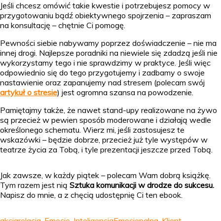
Jeśli chcesz omówić takie kwestie i potrzebujesz pomocy w
przygotowaniu bądź obiektywnego spojrzenia – zapraszam
na konsultację – chętnie Ci pomogę.
Pewności siebie nabywamy poprzez doświadczenie – nie ma
innej drogi. Najlepsze poradniki na niewiele się zdadzą jeśli nie
wykorzystamy tego i nie sprawdzimy w praktyce. Jeśli więc
odpowiednio się do tego przygotujemy i zadbamy o swoje
nastawienie oraz zapanujemy nad stresem (polecam swój
artykuł o stresie
) jest ogromna szansa na powodzenie.
Pamiętajmy także, że nawet stand-upy realizowane na żywo
są przecież w pewien sposób moderowane i działają wedle
określonego schematu. Wierz mi, jeśli zastosujesz te
wskazówki – będzie dobrze, przecież już tyle występów w
teatrze życia za Tobą, i tyle prezentacji jeszcze przed Tobą.
Jak zawsze, w każdy piątek – polecam Wam dobrą książkę.
Tym razem jest nią
Sztuka komunikacji w drodze do sukcesu.
Napisz do mnie, a z chęcią udostępnię Ci ten ebook.
akcjarelacja
,
Emocje
,
InteligencjaEmocjonalna
,
Klient
,