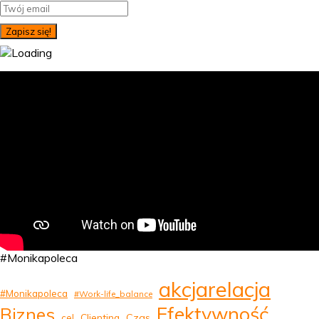
#Monikapoleca
akcjarelacja
#Monikapoleca
#Work-life_balance
Efektywność
Biznes
Clienting
Czas
cel