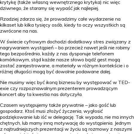
krytykę (także własną wewnętrznego krytyka) nic więc
dziwnego, że staramy się wypaść jak najlepiej.
Rzadziej zdarza się, że prowadzimy całe wydarzenie na
kilkaset lub kilka tysięcy osób, kiedy to oczy wszystkich są
zwrócone na nas.
W świecie cyfrowym dochodzi dodatkowy stres związany z
nagrywaniem wystąpień – bo przecież nawet jeśli nie robimy
tego bezpośrednio, każdy z nas dysponuje telefonem
komórkowym, stąd każde nasze słowo bądź gest mogą
zostać zarejestrowane, a materiały w różnym kontekście i o
różnej długości mogą być dowolnie podawane dalej.
Nie musimy więc być ikoną biznesu by występować w TED-
exie czy rozpoznawalnym prezenterem prowadzącym
koncert aby ta kwestia nas dotyczyła.
Czasem występujemy także prywatnie – jako gość lub
gospodarz. Ktoś musi złożyć życzenia, wygłosić
podziękowanie lub iść w delegację. Tak wypada, nie ma innych
chętnych, lub mamy inną motywację do wystąpienia. Jednym
z najtrudniejszych prezentacji w życiu są rozmowy z naszymi