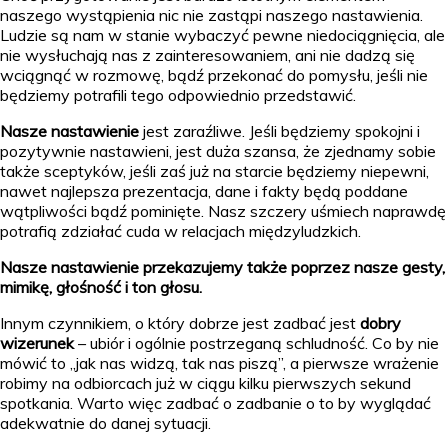
naszego wystąpienia nic nie zastąpi naszego nastawienia.
Ludzie są nam w stanie wybaczyć pewne niedociągnięcia, ale
nie wysłuchają nas z zainteresowaniem, ani nie dadzą się
wciągnąć w rozmowę, bądź przekonać do pomysłu, jeśli nie
będziemy potrafili tego odpowiednio przedstawić.
Nasze nastawienie
jest zaraźliwe. Jeśli będziemy spokojni i
pozytywnie nastawieni, jest duża szansa, że zjednamy sobie
także sceptyków, jeśli zaś już na starcie będziemy niepewni,
nawet najlepsza prezentacja, dane i fakty będą poddane
wątpliwości bądź pominięte. Nasz szczery uśmiech naprawdę
potrafią zdziałać cuda w relacjach międzyludzkich.
Nasze nastawienie przekazujemy także poprzez nasze gesty,
mimikę, głośność i ton głosu.
Innym czynnikiem, o który dobrze jest zadbać jest
dobry
wizerunek
– ubiór i ogólnie postrzeganą schludność. Co by nie
mówić to „jak nas widzą, tak nas piszą”, a pierwsze wrażenie
robimy na odbiorcach już w ciągu kilku pierwszych sekund
spotkania. Warto więc zadbać o zadbanie o to by wyglądać
adekwatnie do danej sytuacji.