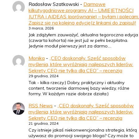
Radosław Szatkowski
-
Darmowe
kilkutygodniowe programy AI – UMIEJĘTNOŚCI
JUTRA i AIDEAS (porównanie) – byłam i polecam.
Zapisz się na kolejną edycję(z linkami do zapisu)!
3 marca, 2026
Jak zdążyłem zauważyć, aktualna tegoroczna edycja
(czwarta kohorta) nie jest już w pełni bezpłatna.
Jedynie moduł pierwszy jest za darmo.…
Monika
-
„CEO doskonały. Sześć sposobów
myślenia, które wyróżniają najlepszych liderów.
Sekrety CEO nie tylko dla CEO” – recenzja
29 grudnia, 2024
Tak - kilka rzeczy:) Dobry, praktyczny i aktualny
content, tworzenie darmowej bazy wiedzy, różne
formy. W każdym razie dobrze działa:)
RSS News
-
„CEO doskonały. Sześć sposobów
myślenia, które wyróżniają najlepszych liderów.
Sekrety CEO nie tylko dla CEO” – recenzja
21 grudnia, 2024
Czy istnieje jakaś niekonwencjonalna strategia, którą
używasz do promocji swojego bloga? Czy może to