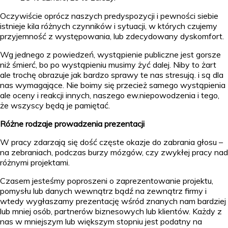
Oczywiście oprócz naszych predyspozycji i pewności siebie
istnieje kila różnych czynników i sytuacji, w których czujemy
przyjemność z występowania, lub zdecydowany dyskomfort.
Wg jednego z powiedzeń, wystąpienie publiczne jest gorsze
niż śmierć, bo po wystąpieniu musimy żyć dalej. Niby to żart
ale trochę obrazuje jak bardzo sprawy te nas stresują. i są dla
nas wymagające. Nie boimy się przecież samego wystąpienia
ale oceny i reakcji innych, naszego ew.niepowodzenia i tego,
że wszyscy będą je pamiętać.
Różne rodzaje prowadzenia prezentacji
W pracy zdarzają się dość częste okazje do zabrania głosu –
na zebraniach, podczas burzy mózgów, czy zwykłej pracy nad
różnymi projektami.
Czasem jesteśmy poproszeni o zaprezentowanie projektu,
pomysłu lub danych wewnątrz bądź na zewnątrz firmy i
wtedy wygłaszamy prezentację wśród znanych nam bardziej
lub mniej osób, partnerów biznesowych lub klientów. Każdy z
nas w mniejszym lub większym stopniu jest podatny na