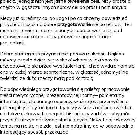
polecić. Jedną z nich jest
jasne określenie celu
. Niby proste a
często w gąszczu innych spraw cel po prostu nam umyka.
Kiedy już określimy co, do kogo i po co chcemy powiedzieć
przychodzi czas na dobre
przygotowanie
się do tematu. Ten
moment zawiera zebranie danych, opracowanie ich pod
odpowiednim kątem, przygotowanie argumentacji i
prezentacji.
Dobra
strategia
to przynajmniej połowa sukcesu. Najlepsi
mówcy często dzielą się wskazówkami w jaki sposób
przygotowują się przed wystąpieniem. I choć wydaje nam się
ono w dużej mierze spontaniczne, większość jednomyślnie
twierdzi, że dużo rzeczy mają pod kontrolą.
Do odpowiedniego przygotowania się należą: opracowanie
treści merytorycznej, prezentacyjnej i formy– pamiętajmy
interesującej dla danego odbiorcy ważne jest przemyślenie
potencjalnych pytań (po to by oczywiście znać odpowiedzi) ,
ale także ciekawych anegdot, historii czy żartów – aby móc
przykuć i utrzymać uwagę słuchających. Nawet najciekawszy
temat na nic się nie zda, jeśli nie potrafimy go w odpowiednio
interesujący sposób przekazać.