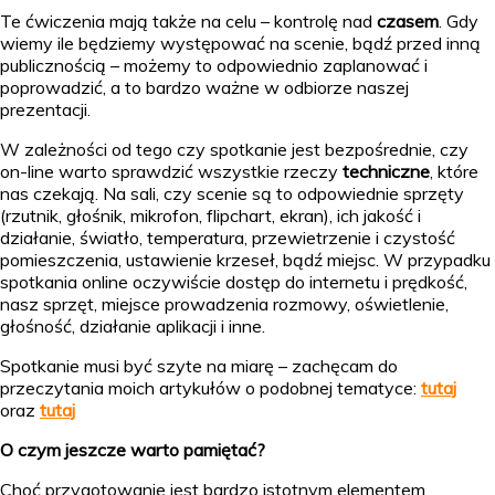
Te ćwiczenia mają także na celu – kontrolę nad
czasem
. Gdy
wiemy ile będziemy występować na scenie, bądź przed inną
publicznością – możemy to odpowiednio zaplanować i
poprowadzić, a to bardzo ważne w odbiorze naszej
prezentacji.
W zależności od tego czy spotkanie jest bezpośrednie, czy
on-line warto sprawdzić wszystkie rzeczy
techniczne
, które
nas czekają. Na sali, czy scenie są to odpowiednie sprzęty
(rzutnik, głośnik, mikrofon, flipchart, ekran), ich jakość i
działanie, światło, temperatura, przewietrzenie i czystość
pomieszczenia, ustawienie krzeseł, bądź miejsc. W przypadku
spotkania online oczywiście dostęp do internetu i prędkość,
nasz sprzęt, miejsce prowadzenia rozmowy, oświetlenie,
głośność, działanie aplikacji i inne.
Spotkanie musi być szyte na miarę – zachęcam do
przeczytania moich artykułów o podobnej tematyce:
tutaj
oraz
tutaj
O czym jeszcze warto pamiętać?
Choć przygotowanie jest bardzo istotnym elementem