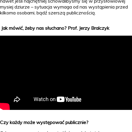
nawet jeśli najchętniej schowalibyśmy się w przysłowiowej
mysiej dziurze – sytuacja wymaga od nas wystąpienia przed
kilkoma osobami, bądź szerszą publicznością.
Jak mówić, żeby nas słuchano? Prof. Jerzy Bralczyk
Czy każdy może występować publicznie?