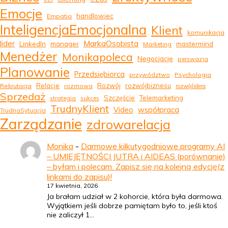
Emocje
handlowiec
Empatia
InteligencjaEmocjonalna
Klient
komunikacja
MarkaOsobista
lider
LinkedIn
manager
mastermind
Marketing
Menedżer
Monikapoleca
Negocjacje
perswazja
Planowanie
Przedsiębiorca
przywództwo
Psychologia
Relacje
Rozwój
rozwójbiznesu
Rekrutacja
rozmowa
rozwójlidera
Sprzedaż
Szczęście
Telemarketing
strategia
sukces
TrudnyKlient
Video
współpraca
TrudnaSytuacja
Zarządzanie
zdrowarelacja
Monika
-
Darmowe kilkutygodniowe programy AI
– UMIEJĘTNOŚCI JUTRA i AIDEAS (porównanie)
– byłam i polecam. Zapisz się na kolejną edycję(z
linkami do zapisu)!
17 kwietnia, 2026
Ja brałam udział w 2 kohorcie, która była darmowa.
Wyjątkiem jeśli dobrze pamiętam było to, jeśli ktoś
nie zaliczył 1…