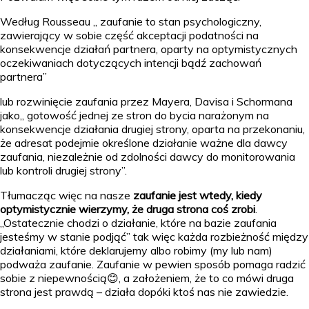
Według Rousseau „ zaufanie to stan psychologiczny,
zawierający w sobie część akceptacji podatności na
konsekwencje działań partnera, oparty na optymistycznych
oczekiwaniach dotyczących intencji bądź zachowań
partnera”
lub rozwinięcie zaufania przez Mayera, Davisa i Schormana
jako„ gotowość jednej ze stron do bycia narażonym na
konsekwencje działania drugiej strony, oparta na przekonaniu,
że adresat podejmie określone działanie ważne dla dawcy
zaufania, niezależnie od zdolności dawcy do monitorowania
lub kontroli drugiej strony”.
Tłumacząc więc na nasze
zaufanie jest wtedy, kiedy
optymistycznie wierzymy, że druga strona coś zrobi
.
„Ostatecznie chodzi o działanie, które na bazie zaufania
jesteśmy w stanie podjąć” tak więc każda rozbieżność między
działaniami, które deklarujemy albo robimy (my lub nam)
podważa zaufanie. Zaufanie w pewien sposób pomaga radzić
sobie z niepewnością😊, a założeniem, że to co mówi druga
strona jest prawdą – działa dopóki ktoś nas nie zawiedzie.