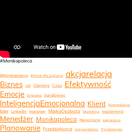
#Monikapoleca
akcjarelacja
#Monikapoleca
#Work-life_balance
Efektywność
Biznes
Clienting
Czas
cel
Emocje
handlowiec
Empatia
InteligencjaEmocjonalna
Klient
komunikacja
MarkaOsobista
lider
LinkedIn
manager
mastermind
Marketing
Menedżer
Monikapoleca
Negocjacje
perswazja
Planowanie
Przedsiębiorca
przywództwo
Psychologia