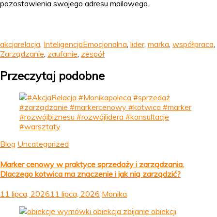
pozostawienia swojego adresu mailowego.
akcjarelacja
,
InteligencjaEmocjonalna
,
lider
,
marka
,
współpraca
,
Zarządzanie
,
zaufanie
,
zespół
Przeczytaj podobne
Blog
Uncategorized
Marker cenowy w praktyce sprzedaży i zarządzania.
Dlaczego kotwica ma znaczenie i jak nią zarządzić?
11 lipca, 2026
11 lipca, 2026
Monika