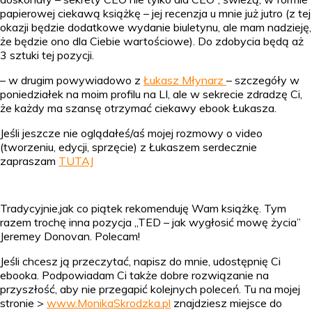
papierowej ciekawą książkę – jej recenzja u mnie już jutro (z tej
okazji będzie dodatkowe wydanie biuletynu, ale mam nadzieję,
że będzie ono dla Ciebie wartościowe). Do zdobycia będą aż
3 sztuki tej pozycji.
– w drugim powywiadowo z
Łukasz Młynarz
– szczegóły w
poniedziałek na moim profilu na LI, ale w sekrecie zdradzę Ci,
że każdy ma szansę otrzymać ciekawy ebook Łukasza.
Jeśli jeszcze nie oglądałeś/aś mojej rozmowy o video
(tworzeniu, edycji, sprzęcie) z Łukaszem serdecznie
zapraszam
TUTAJ
Tradycyjnie,jak co piątek rekomenduję Wam książkę. Tym
razem trochę inna pozycja „TED – jak wygłosić mowę życia”
Jeremey Donovan. Polecam!
Jeśli chcesz ją przeczytać, napisz do mnie, udostępnię Ci
ebooka. Podpowiadam Ci także dobre rozwiązanie na
przyszłość, aby nie przegapić kolejnych poleceń. Tu na mojej
stronie >
www.MonikaSkrodzka.pl
znajdziesz miejsce do