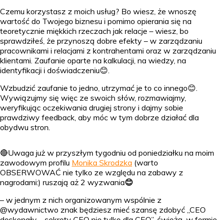
Czemu korzystasz z moich usług? Bo wiesz, że wnoszę
wartość do Twojego biznesu i pomimo opierania się na
teoretycznie miękkich rzeczach jak relacje – wiesz, bo
sprawdziłeś, że przynoszą dobre efekty – w zarządzaniu
pracownikami i relacjami z kontrahentami oraz w zarządzaniu
klientami. Zaufanie oparte na kalkulacji, na wiedzy, na
identyfikacji i doświadczeniu😊.
Wzbudzić zaufanie to jedno, utrzymać je to co innego😊.
Wywiązujmy się więc ze swoich słów, rozmawiajmy,
weryfikując oczekiwania drugiej strony i dajmy sobie
prawdziwy feedback, aby móc w tym dobrze działać dla
obydwu stron.
🔴Uwaga już w przyszłym tygodniu od poniedziałku na moim
zawodowym profilu
Monika Skrodzka
(warto
OBSERWOWAĆ nie tylko ze względu na zabawy z
nagrodami:) ruszają aż 2 wyzwania
😊
– w jednym z nich organizowanym wspólnie z
@wydawnictwo znak będziesz mieć szansę zdobyć „CEO
doskonały – sekrety CEO nie tylko dla CEO”, świeżą, w formie