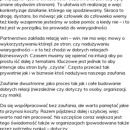
znane obydwóm stronom). To ułatwia ich realizację a więc
konkretyzuje działanie, którego się spodziewamy. Skraca to
drogę, dystans, bo mówiąc jak człowiek do człowieka wiemy
też kiedy wzajemnie jesteśmy w sobie pomóc a kiedy nie – i to
też jest w porządku, bo prowadzi do wiarygodności.
Partnerstwo zakłada relację win – win, nie ma więc mowy o
wykorzystywaniu którejś ze stron, czy nadużywaniu
wiarygodności – o to też chodzi w dobrych relacjach
biznesowych. Czasem musimy się opierać na intuicji aby po
prostu iść dalej z tematami. Kluczowe jest jednak to aby
intencje obu stron były „czyste”. Często przecież tak
prywatnie jak i w biznesie ktoś nadużywa naszego zaufania.
Zaufanie dwustronne, jako proces tak jak i całe budowanie
dobrych relacji (niezależnie czy dotyczy to osoby, organizacji,
czy marki).
Da się współpracować bez zaufania, ale warto pamiętać jakie
to przynosi koszty. Razem pójdziesz dalej i szybciej, więc
warto nad nim pracować. Na szczęście coraz większa jest
tego świadomość także w organizacjach (powodowana także
przez potrzeby rynku) – dotyczy: