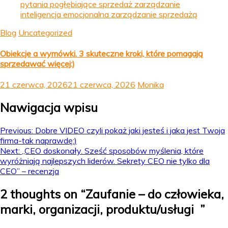
Blog
Uncategorized
Obiekcje a wymówki. 3 skuteczne kroki, które pomagają
sprzedawać więcej:)
21 czerwca, 2026
21 czerwca, 2026
Monika
Nawigacja wpisu
Previous:
Dobre VIDEO czyli pokaż jaki jesteś i jaka jest Twoja
firma-tak naprawdę:)
Next:
„CEO doskonały. Sześć sposobów myślenia, które
wyróżniają najlepszych liderów. Sekrety CEO nie tylko dla
CEO” – recenzja
2 thoughts on “
Zaufanie – do człowieka,
marki, organizacji, produktu/usługi
”