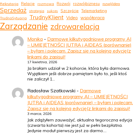
Relacje
Rozwój
rozwójbiznesu
Rekrutacja
rozmowa
rozwójlidera
Sprzedaż
Szczęście
Telemarketing
strategia
sukces
TrudnyKlient
Video
współpraca
TrudnaSytuacja
Zarządzanie
zdrowarelacja
Monika
-
Darmowe kilkutygodniowe programy AI
– UMIEJĘTNOŚCI JUTRA i AIDEAS (porównanie)
– byłam i polecam. Zapisz się na kolejną edycję(z
linkami do zapisu)!
17 kwietnia, 2026
Ja brałam udział w 2 kohorcie, która była darmowa.
Wyjątkiem jeśli dobrze pamiętam było to, jeśli ktoś
nie zaliczył 1…
Radosław Szatkowski
-
Darmowe
kilkutygodniowe programy AI – UMIEJĘTNOŚCI
JUTRA i AIDEAS (porównanie) – byłam i polecam.
Zapisz się na kolejną edycję(z linkami do zapisu)!
3 marca, 2026
Jak zdążyłem zauważyć, aktualna tegoroczna edycja
(czwarta kohorta) nie jest już w pełni bezpłatna.
Jedynie moduł pierwszy jest za darmo.…