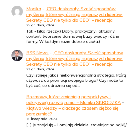
Monika
-
„CEO doskonały. Sześć sposobów
myślenia, które wyróżniają najlepszych liderów.
Sekrety CEO nie tylko dla CEO” – recenzja
29 grudnia, 2024
Tak - kilka rzeczy:) Dobry, praktyczny i aktualny
content, tworzenie darmowej bazy wiedzy, różne
formy. W każdym razie dobrze działa:)
RSS News
-
„CEO doskonały. Sześć sposobów
myślenia, które wyróżniają najlepszych liderów.
Sekrety CEO nie tylko dla CEO” – recenzja
21 grudnia, 2024
Czy istnieje jakaś niekonwencjonalna strategia, którą
używasz do promocji swojego bloga? Czy może to
być coś, co odróżnia cię od…
Rozmowy, które zmieniają perspektywy i
odkrywają rozwiązania. – Monika SKRODZKA
-
Klątwa wiedzy – dlaczego czasem ciężko się
porozumieć?
10 listopada, 2024
[…] je znajdują – i omijają dzielnie, stawiając na bajki)/